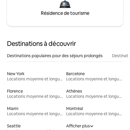
Résidence de tourisme
Destinations à découvrir
Destinations populaires pour des séjours prolongés
Destinati
New York
Barcelone
Locations moyenne et longue durée
Locations moyenne et longue durée
Florence
Athènes
Locations moyenne et longue durée
Locations moyenne et longue durée
Miami
Montréal
Locations moyenne et longue durée
Locations moyenne et longue durée
Seattle
Afficher plus