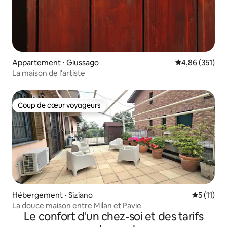
Appartement ⋅ Giussago
Évaluation moy
4,86 (351)
La maison de l'artiste
Coup de cœur voyageurs
Coup de cœur voyageurs
Hébergement ⋅ Siziano
Évaluatio
5 (11)
La douce maison entre Milan et Pavie
Le confort d'un chez-soi et des tarifs