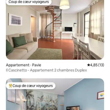
Coup de cœur voyageurs
Coup de cœur voyageurs
Appartement ⋅ Pavie
Évaluation mo
4,85 (13)
Il Cascinetto - Appartement 2 chambres Duplex
Coup de cœur voyageurs
Coups de cœur voyageurs les plus appréciés