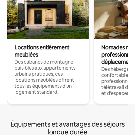
Locations entièrement
Nomades num
meublées
professionnel
déplacement
Des cabanes de montagne
paisibles aux appartements
Des hébergem
urbains pratiques, ces
confortables p
locations meublées offrent
professionnels
tous les équipements d'un
télétravail dis
logement standard.
et d'espaces de
Équipements et avantages des séjours
longue durée