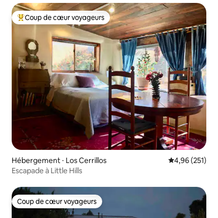
Coup de cœur voyageurs
Coups de cœur voyageurs les plus appréciés
Hébergement ⋅ Los Cerrillos
Évaluation moy
4,96 (251)
Escapade à Little Hills
Coup de cœur voyageurs
Coup de cœur voyageurs