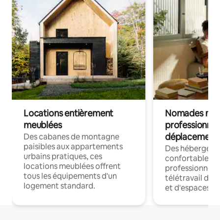
Locations entièrement
Nomades num
meublées
professionnel
déplacement
Des cabanes de montagne
paisibles aux appartements
Des hébergem
urbains pratiques, ces
confortables p
locations meublées offrent
professionnels
tous les équipements d'un
télétravail dis
logement standard.
et d'espaces de