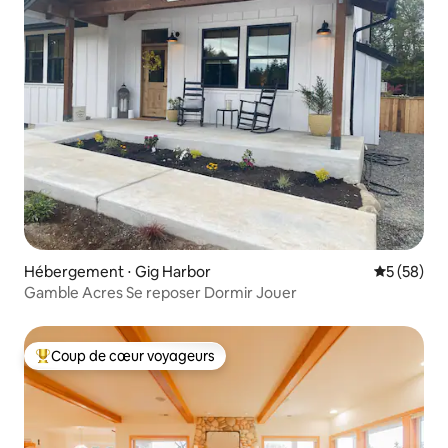
Hébergement ⋅ Gig Harbor
Évaluation
5 (58)
Gamble Acres Se reposer Dormir Jouer
Coup de cœur voyageurs
Coups de cœur voyageurs les plus appréciés