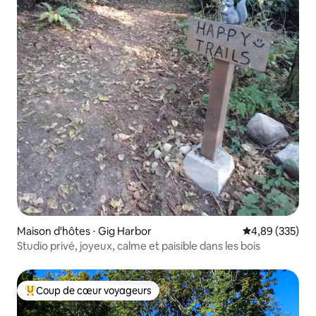
Maison d'hôtes ⋅ Gig Harbor
Évaluation moy
4,89 (335)
Studio privé, joyeux, calme et paisible dans les bois
Coup de cœur voyageurs
Coups de cœur voyageurs les plus appréciés