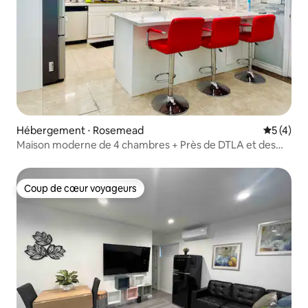
Hébergement ⋅ Rosemead
Évaluatio
5 (4)
Maison moderne de 4 chambres + Près de DTLA et des
parcs #EspacePartagé
Coup de cœur voyageurs
Coup de cœur voyageurs