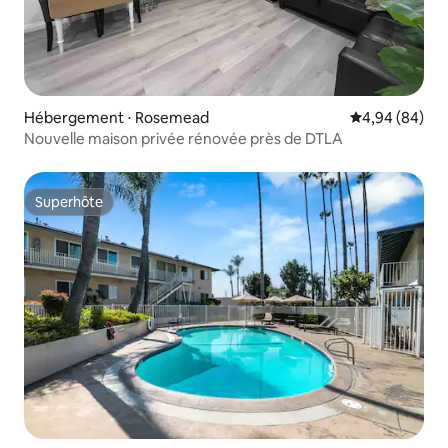
Hébergement ⋅ Rosemead
Évaluation mo
4,94 (84)
Nouvelle maison privée rénovée près de DTLA
Superhôte
Superhôte