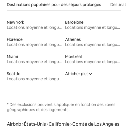
Destinations populaires pour des séjours prolongés
Destinati
New York
Barcelone
Locations moyenne et longue durée
Locations moyenne et longue durée
Florence
Athènes
Locations moyenne et longue durée
Locations moyenne et longue durée
Miami
Montréal
Locations moyenne et longue durée
Locations moyenne et longue durée
Seattle
Afficher plus
Locations moyenne et longue durée
* Des exclusions peuvent s'appliquer en fonction des zones
géographiques et des logements.
Airbnb
États-Unis
Californie
Comté de Los Angeles