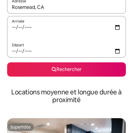
Adresse
Lorsque les résultats s'affichent, utilisez les flèches vers le hau
Arrivée
Départ
Rechercher
Locations moyenne et longue durée à
proximité
Superhôte
Superhôte