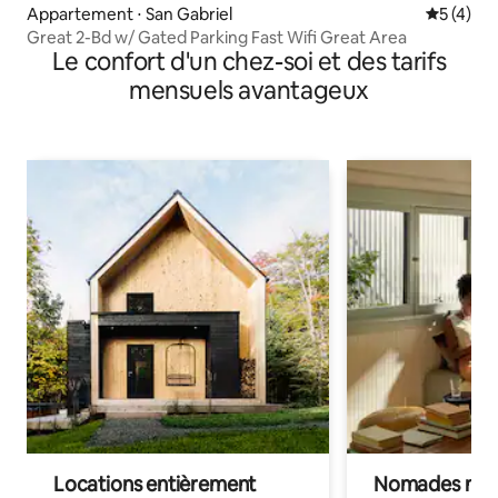
Appartement ⋅ San Gabriel
Évaluatio
5 (4)
Great 2-Bd w/ Gated Parking Fast Wifi Great Area
Le confort d'un chez-soi et des tarifs
mensuels avantageux
Locations entièrement
Nomades num