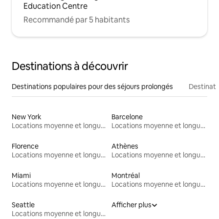
Education Centre
Recommandé par 5 habitants
Destinations à découvrir
Destinations populaires pour des séjours prolongés
Destinati
New York
Barcelone
Locations moyenne et longue durée
Locations moyenne et longue durée
Florence
Athènes
Locations moyenne et longue durée
Locations moyenne et longue durée
Miami
Montréal
Locations moyenne et longue durée
Locations moyenne et longue durée
Seattle
Afficher plus
Locations moyenne et longue durée