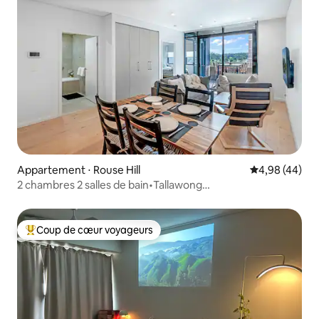
Appartement ⋅ Rouse Hill
Évaluation mo
4,98 (44)
2 chambres 2 salles de bain•Tallawong
Village•Métro•Flambant neuf•Coucher de soleil
Coup de cœur voyageurs
Coups de cœur voyageurs les plus appréciés