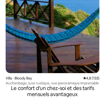
Villa ⋅ Bloody Bay
Évaluation mo
4,8 (133)
Auchenbago, luxe rustique, vue panoramique imprenable
Le confort d'un chez-soi et des tarifs
mensuels avantageux