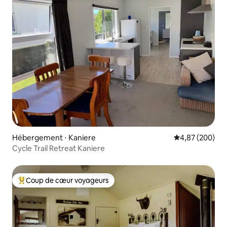
Hébergement ⋅ Kaniere
Évaluation moy
4,87 (200)
Cycle Trail Retreat Kaniere
Coup de cœur voyageurs
Coups de cœur voyageurs les plus appréciés