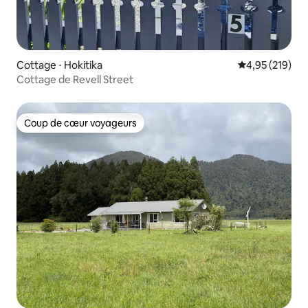
Cottage ⋅ Hokitika
Évaluation moy
4,95 (219)
Cottage de Revell Street
Coup de cœur voyageurs
Coup de cœur voyageurs