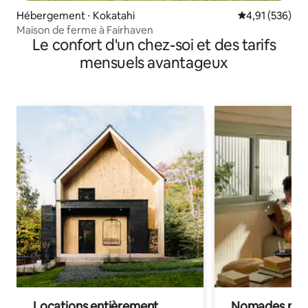
Hébergement ⋅ Kokatahi
Évaluation moy
4,91 (536)
Maison de ferme à Fairhaven
Le confort d'un chez-soi et des tarifs
mensuels avantageux
Locations entièrement
Nomades num