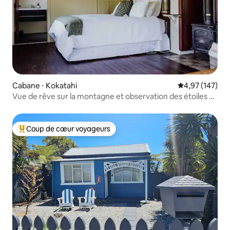
Cabane ⋅ Kokatahi
Évaluation moy
4,97 (147)
Vue de rêve sur la montagne et observation des étoiles à
l'auberge Outside Inn
Coup de cœur voyageurs
Coups de cœur voyageurs les plus appréciés