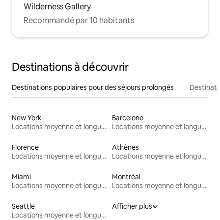
Wilderness Gallery
Recommandé par 10 habitants
Destinations à découvrir
Destinations populaires pour des séjours prolongés
Destinati
New York
Barcelone
Locations moyenne et longue durée
Locations moyenne et longue durée
Florence
Athènes
Locations moyenne et longue durée
Locations moyenne et longue durée
Miami
Montréal
Locations moyenne et longue durée
Locations moyenne et longue durée
Seattle
Afficher plus
Locations moyenne et longue durée