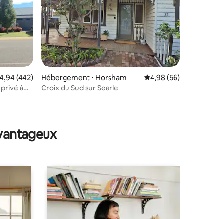
valuation moyenne sur la base de 442 commentaires : 4,94 sur 5
4,94 (442)
Hébergement ⋅ Horsham
Évaluation moyenne su
4,98 (56)
privé à
Croix du Sud sur Searle
ntaires : 4,96 sur 5
avantageux