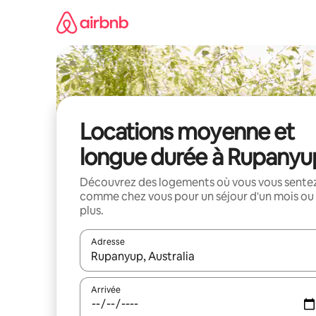
Aller
directement
au
contenu
Locations moyenne et
longue durée à Rupanyu
Découvrez des logements où vous vous sente
comme chez vous pour un séjour d'un mois ou
plus.
Adresse
Lorsque les résultats s'affichent, utilisez les flèc
Arrivée