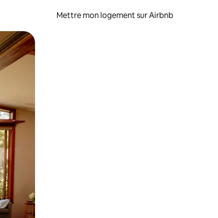
Mettre mon logement sur Airbnb
sant glisser.