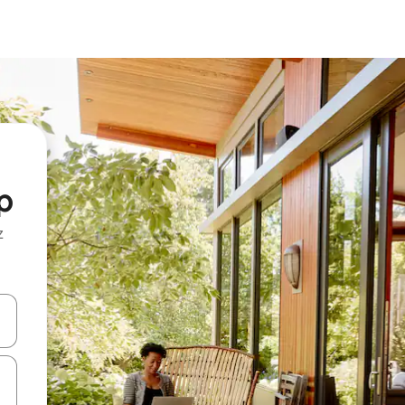
p
z
hes vers le haut et vers le bas pour les parcourir ou en appuyant et en fai