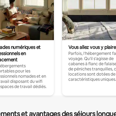
des numériques et
Vous allez vous y plaire
essionnels en
Parfois, l'hébergement fai
voyage. Qu'il s'agisse de
acement
cabanes à flanc de falais
hébergements
de péniches tranquilles, 
rtables pour les
locations sont dotées de
ssionnels nomades et en
caractéristiques uniques
ravail disposant du wifi
espaces de travail dédiés.
ments et avantages des séjours longu