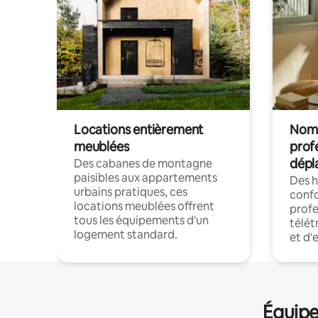
Locations entièrement
Noma
meublées
prof
dépl
Des cabanes de montagne
paisibles aux appartements
Des 
urbains pratiques, ces
confo
locations meublées offrent
profe
tous les équipements d'un
télét
logement standard.
et d'
Équipe