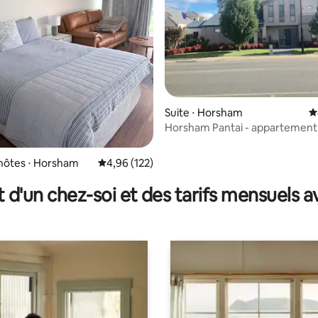
la base de 185 commentaires : 4,99 sur 5
Suite ⋅ Horsham
É
Horsham Pantai - appartement 
l'étage
hôtes ⋅ Horsham
Évaluation moyenne sur la base de 122 comme
4,96 (122)
t d'un chez-soi et des tarifs mensuels 