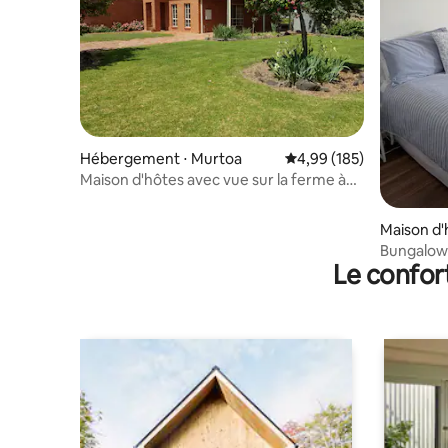
Hébergement ⋅ Murtoa
Évaluation moyenne sur 
4,99 (185)
Maison d'hôtes avec vue sur la ferme à
Murtoa
Maison d'
Bungalow
Le confor