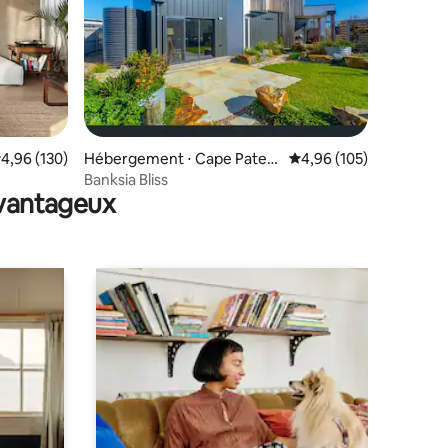
ntaires : 4,98 sur 5
valuation moyenne sur la base de 130 commentaires : 4,96 sur 5
4,96 (130)
Hébergement ⋅ Cape Paters
Évaluation moyenne sur
4,96 (105)
on
Banksia Bliss
avantageux