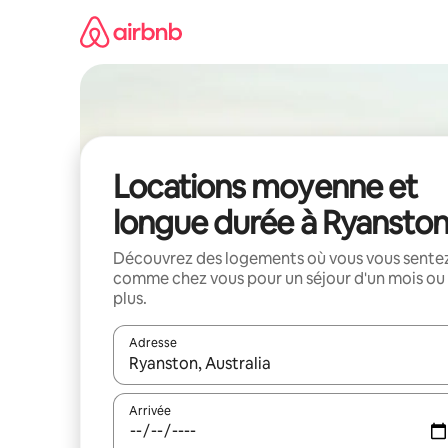
Aller
directement
au
contenu
Locations moyenne et
longue durée à Ryansto
Découvrez des logements où vous vous sente
comme chez vous pour un séjour d'un mois ou
plus.
Adresse
Lorsque les résultats s'affichent, utilisez les flèc
Arrivée