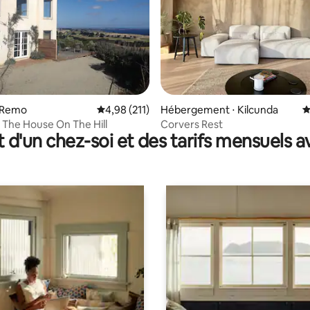
la base de 245 commentaires : 4,98 sur 5
n Remo
Évaluation moyenne sur la base de 211 comme
4,98 (211)
Hébergement ⋅ Kilcunda
É
e The House On The Hill
Corvers Rest
t d'un chez-soi et des tarifs mensuels 