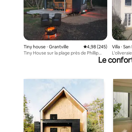
Tiny house ⋅ Grantville
Évaluation moyenne sur 
4,98 (245)
Villa ⋅ Sa
Tiny House sur la plage près de Phillip
L'oliverai
Le confor
Island