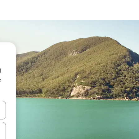
n
z
hes vers le haut et vers le bas pour les parcourir ou en appuyant et en fai