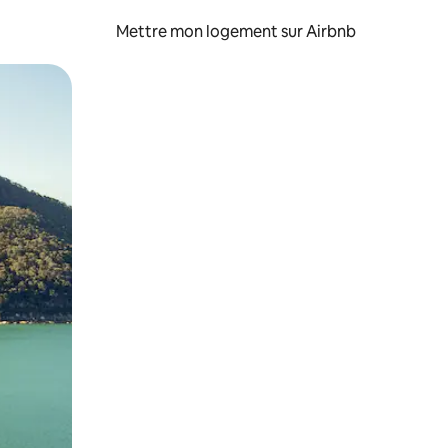
Mettre mon logement sur Airbnb
sant glisser.