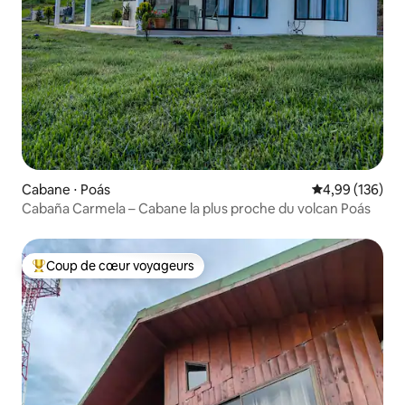
Cabane ⋅ Poás
Évaluation moy
4,99 (136)
Cabaña Carmela – Cabane la plus proche du volcan Poás
Coup de cœur voyageurs
Coups de cœur voyageurs les plus appréciés