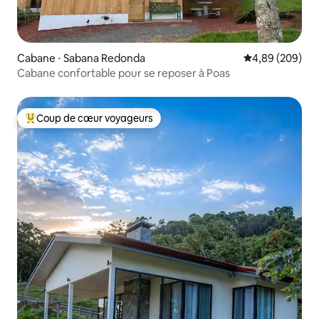
Cabane ⋅ Sabana Redonda
Évaluation moy
4,89 (209)
Cabane confortable pour se reposer à Poas
Coup de cœur voyageurs
Coups de cœur voyageurs les plus appréciés