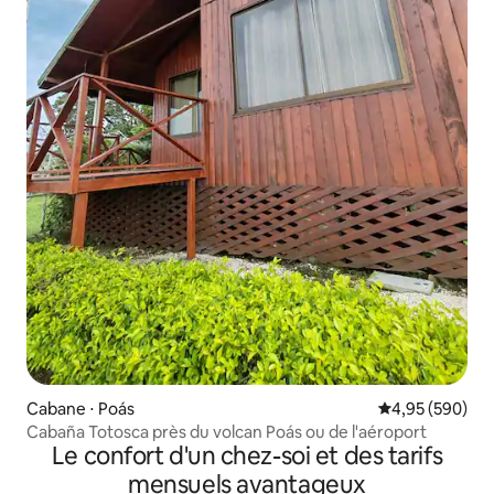
Cabane ⋅ Poás
Évaluation moy
4,95 (590)
Cabaña Totosca près du volcan Poás ou de l'aéroport
Le confort d'un chez-soi et des tarifs
mensuels avantageux