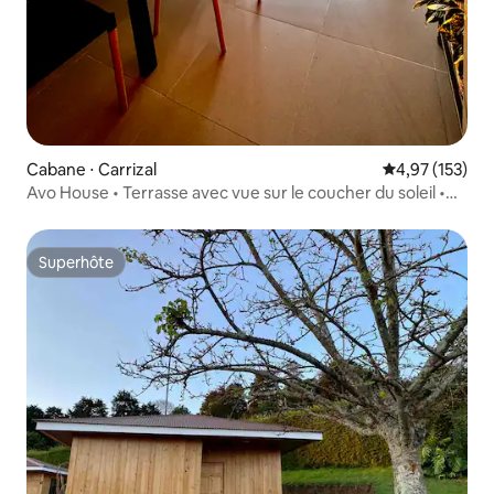
Cabane ⋅ Carrizal
Évaluation moy
4,97 (153)
Avo House • Terrasse avec vue sur le coucher du soleil •
Climatisation • Près de SJO
Superhôte
Superhôte