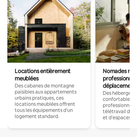
Locations entièrement
Nomades num
meublées
professionnel
déplacement
Des cabanes de montagne
paisibles aux appartements
Des hébergem
urbains pratiques, ces
confortables p
locations meublées offrent
professionnels
tous les équipements d'un
télétravail dis
logement standard.
et d'espaces de