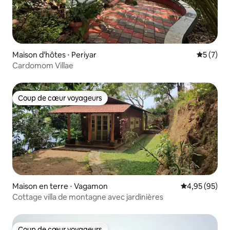
Maison d'hôtes ⋅ Periyar
Évaluatio
5 (7)
Cardomom Villae
Coup de cœur voyageurs
Coup de cœur voyageurs
Maison en terre ⋅ Vagamon
Évaluation mo
4,95 (95)
Cottage villa de montagne avec jardinières
Coup de cœur voyageurs