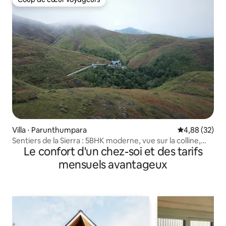
Coup de cœur voyageurs
Villa ⋅ Parunthumpara
Évaluation mo
4,88 (32)
Sentiers de la Sierra : 5BHK moderne, vue sur la colline,
Le confort d'un chez-soi et des tarifs
petit déjeuner inclus
mensuels avantageux