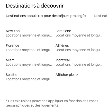
Destinations à découvrir
Destinations populaires pour des séjours prolongés
Destinati
New York
Barcelone
Locations moyenne et longue durée
Locations moyenne et longue durée
Florence
Athènes
Locations moyenne et longue durée
Locations moyenne et longue durée
Miami
Montréal
Locations moyenne et longue durée
Locations moyenne et longue durée
Seattle
Afficher plus
Locations moyenne et longue durée
* Des exclusions peuvent s'appliquer en fonction des zones
géographiques et des logements.