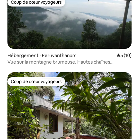
Coup de cœur voyageurs
Coup de cœur voyageurs
Hébergement ⋅ Peruvanthanam
Évaluation
5 (10)
Vue sur la montagne brumeuse. Hautes chaînes
Kuttikanam#Vagamon#
Coup de cœur voyageurs
Coup de cœur voyageurs