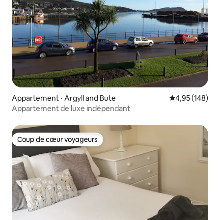
Appartement ⋅ Argyll and Bute
Évaluation moy
4,95 (148)
Appartement de luxe indépendant
Coup de cœur voyageurs
Coup de cœur voyageurs