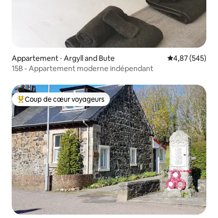
Appartement ⋅ Argyll and Bute
Évaluation moy
4,87 (545)
15B - Appartement moderne indépendant
Coup de cœur voyageurs
Coups de cœur voyageurs les plus appréciés