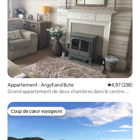
Appartement ⋅ Argyll and Bute
Évaluation moy
4,97 (238)
Grand appartement de deux chambres dans le centre-
ville de Campbeltown
Coup de cœur voyageurs
Coup de cœur voyageurs