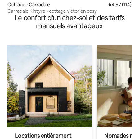
Cottage ⋅ Carradale
Évaluation moy
4,97 (114)
Carradale Kintyre - cottage victorien cosy
Le confort d'un chez-soi et des tarifs
mensuels avantageux
Locations entièrement
Nomades num