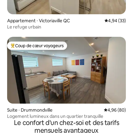
Appartement ⋅ Victoriaville QC
Évaluation mo
4,94 (33)
Le refuge urbain
Coup de cœur voyageurs
Coups de cœur voyageurs les plus appréciés
Suite ⋅ Drummondville
Évaluation mo
4,96 (80)
Logement lumineux dans un quartier tranquille
Le confort d'un chez-soi et des tarifs
mensuels avantageux