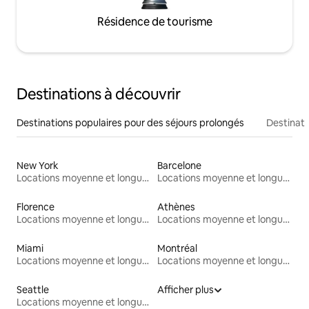
Résidence de tourisme
Destinations à découvrir
Destinations populaires pour des séjours prolongés
Destinati
New York
Barcelone
Locations moyenne et longue durée
Locations moyenne et longue durée
Florence
Athènes
Locations moyenne et longue durée
Locations moyenne et longue durée
Miami
Montréal
Locations moyenne et longue durée
Locations moyenne et longue durée
Seattle
Afficher plus
Locations moyenne et longue durée