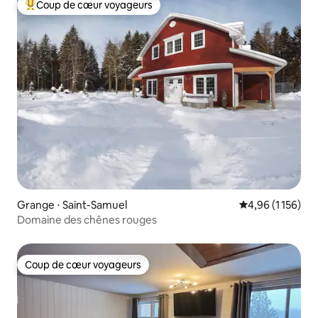
Coup de cœur voyageurs
Coups de cœur voyageurs les plus appréciés
Grange ⋅ Saint-Samuel
Évaluation moye
4,96 (1 156)
Domaine des chênes rouges
Coup de cœur voyageurs
Coup de cœur voyageurs