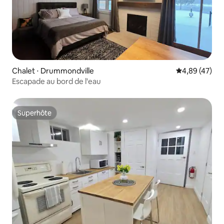
Chalet ⋅ Drummondville
Évaluation mo
4,89 (47)
Escapade au bord de l'eau
Superhôte
Superhôte