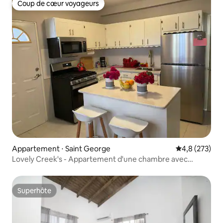
Coup de cœur voyageurs
Coup de cœur voyageurs
Appartement ⋅ Saint George
Évaluation mo
4,8 (273)
Lovely Creek's - Appartement d'une chambre avec
parking
Superhôte
Superhôte