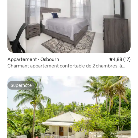
Appartement ⋅ Osbourn
Évaluation mo
4,88 (17)
Charmant appartement confortable de 2 chambres, à
4 minutes de l'aéroport
Superhôte
Superhôte