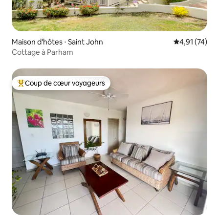
Maison d'hôtes ⋅ Saint John
Évaluation mo
4,91 (74)
Cottage à Parham
Coup de cœur voyageurs
Coups de cœur voyageurs les plus appréciés