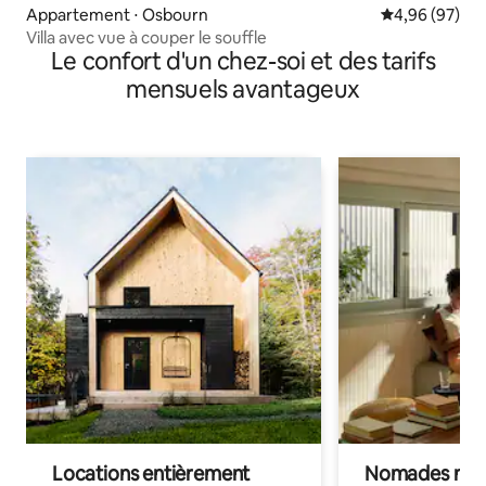
Appartement ⋅ Osbourn
Évaluation mo
4,96 (97)
Villa avec vue à couper le souffle
Le confort d'un chez-soi et des tarifs
mensuels avantageux
Locations entièrement
Nomades num