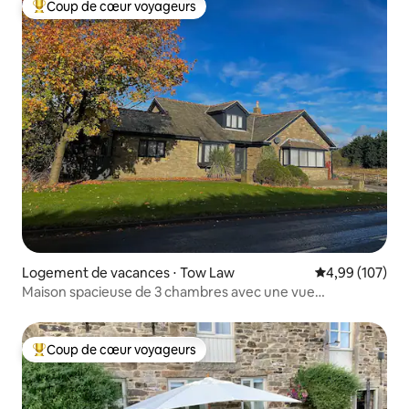
Coup de cœur voyageurs
Coups de cœur voyageurs les plus appréciés
Logement de vacances ⋅ Tow Law
Évaluation moy
4,99 (107)
Maison spacieuse de 3 chambres avec une vue
exceptionnelle.
Coup de cœur voyageurs
Coups de cœur voyageurs les plus appréciés