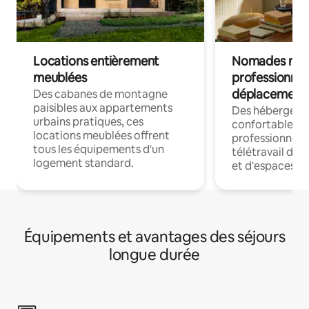
Locations entièrement
Nomades num
meublées
professionnel
déplacement
Des cabanes de montagne
paisibles aux appartements
Des hébergem
urbains pratiques, ces
confortables p
locations meublées offrent
professionnels
tous les équipements d'un
télétravail dis
logement standard.
et d'espaces de
Équipements et avantages des séjours
longue durée