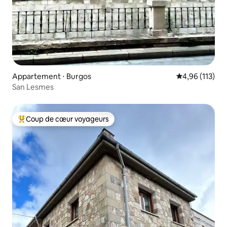
Appartement ⋅ Burgos
Évaluation moy
4,96 (113)
San Lesmes
Coup de cœur voyageurs
Coups de cœur voyageurs les plus appréciés