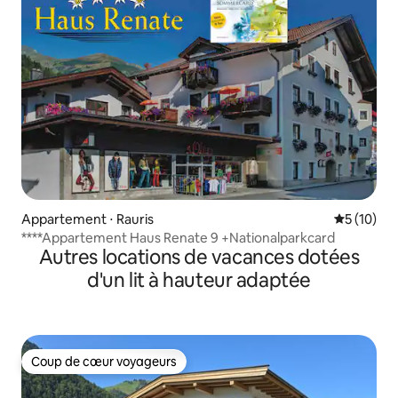
Appartement ⋅ Rauris
Évaluation
5 (10)
****Appartement Haus Renate 9 +Nationalparkcard
Autres locations de vacances dotées
d'un lit à hauteur adaptée
Coup de cœur voyageurs
Coup de cœur voyageurs