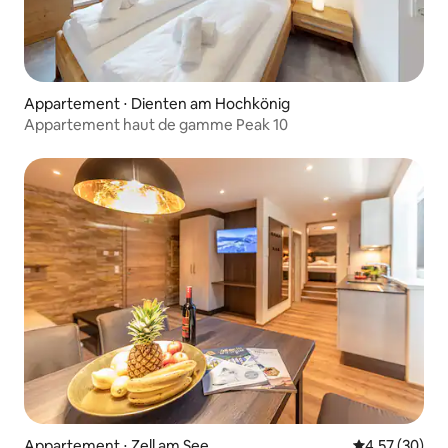
Appartement ⋅ Dienten am Hochkönig
Appartement haut de gamme Peak 10
Appartement ⋅ Zell am See
Évaluation mo
4,57 (30)