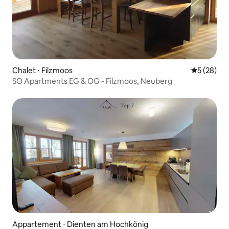
Chalet ⋅ Filzmoos
Évaluation
5 (28)
SO Apartments EG & OG - Filzmoos, Neuberg
Appartement ⋅ Dienten am Hochkönig