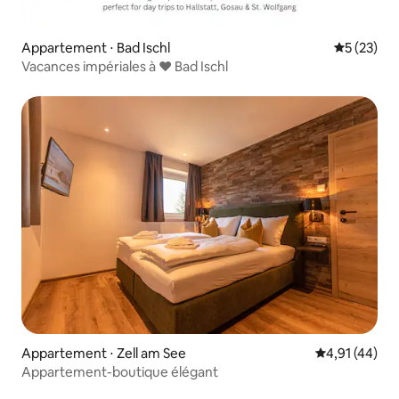
Appartement ⋅ Bad Ischl
Évaluation
5 (23)
Vacances impériales à ♥ Bad Ischl
Appartement ⋅ Zell am See
Évaluation mo
4,91 (44)
Appartement-boutique élégant