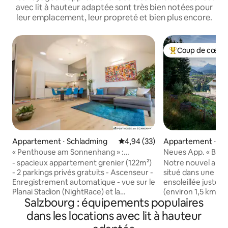
avec lit à hauteur adaptée sont très bien notées pour
leur emplacement, leur propreté et bien plus encore.
Coup de cœur 
Coups de cœur vo
Appartement ⋅ Schladming
Évaluation moyenne sur la base
4,94 (33)
Appartement ⋅ Ga
« Penthouse am Sonnenhang » :
Neues App. « BERG
équipement exclusif
Amadé
- spacieux appartement grenier (122m²)
Notre nouvel appa
- 2 parkings privés gratuits - Ascenseur -
situé dans une po
Enregistrement automatique - vue sur le
ensoleillée juste à
Planai Stadion (NightRace) et la
(environ 1,5 km du
Salzbourg : équipements populaires
montagne Panorma - cuisine
Salzburger Sportw
généreusement équipée Occupation de
L'appartement pou
dans les locations avec lit à hauteur
l'appartement: - généralement pour 6 à
(environ 42 m²) es