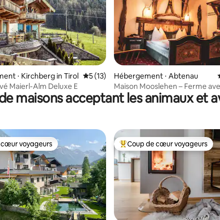
 sur la base de 15 commentaires : 5 sur 5
nt ⋅ Kirchberg in Tirol
Évaluation moyenne sur la base de 13 co
5 (13)
Hébergement ⋅ Abtenau
ivé Maierl-Alm Deluxe E
Maison Mooslehen – Ferme ave
de maisons acceptant les animaux et a
 cœur voyageurs
Coup de cœur voyageurs
 cœur voyageurs
Coups de cœur voyageurs les p