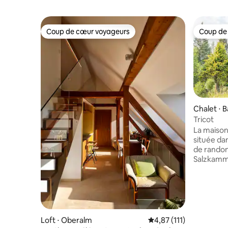
Coup de cœur voyageurs
Coup de
Coup de cœur voyageurs
Coup de
Chalet ⋅ 
stätterse
Tricot
La maison 
située dan
de rando
Salzkammergut. Nous 
une altit
permet à 
immédiate
Chez nous,
profiter d
autrichienne. Équipée de 
Loft ⋅ Oberalm
Évaluation moyenne sur
4,87 (111)
d'un salon