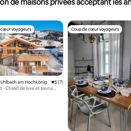
on de maisons privées acceptant les 
 cœur voyageurs
Coup de cœur voyageurs
 cœur voyageurs
Coup de cœur voyageurs
 Mühlbach am Hochkönig
Évaluation moyenne sur la base de 7 co
5 (7)
t - Chalet de luxe et sauna
 sur la base de 14 commentaires : 5 sur 5