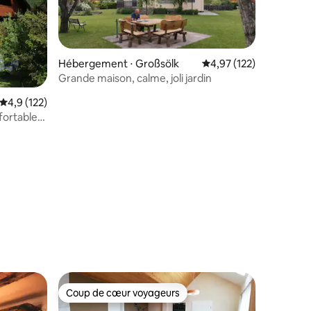
Hébergement ⋅ Großsölk
Évaluation moyenne sur
4,97 (122)
Grande maison, calme, joli jardin
Évaluation moyenne sur la base de 122 commentaires : 4,9 sur 5
4,9 (122)
ortable
rdin
ntaires : 4,75 sur 5
Coup de cœur voyageurs
Coup de cœur voyageurs