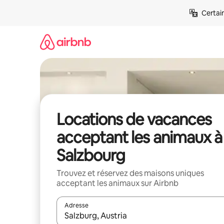
Aller
Certai
directement
au
contenu
Locations de vacances
acceptant les animaux à
Salzbourg
Trouvez et réservez des maisons uniques
acceptant les animaux sur Airbnb
Adresse
Lorsque les résultats s'affichent, utilisez les flèc