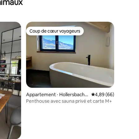
animaux
d'été
Coup de cœur voyageurs
Coup de cœur voyageurs
mmentaires : 5 sur 5
Appartement ⋅ Hollersbach i
Évaluation moyenne su
4,89 (66)
m Pinzgau
Penthouse avec sauna privé et carte M+