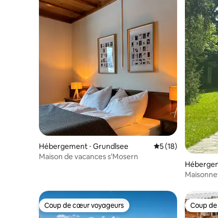
Hébergement ⋅ Grundlsee
Évaluation moyenne
5 (18)
Maison de vacances s'Mosern
Hébergem
Maisonnet
privé au l
Coup de cœur voyageurs
Coup de
Coup de cœur voyageurs
Coup de