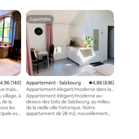
Chalet ⋅
Superhôte
Coup
lus appréciés
Superhôte
Coups d
Chalet d
jacuzzi e
Chalet pa
des plus
dans ce l
ton espr
stress q
montagnar
de soiré
taires : 4,99 sur 5
ou déten
le jacuzzi
valuation moyenne sur la base de 140 commentaires : 4,96 sur 5
4,96 (140)
Appartement ⋅ Salzbourg
Évaluation moyenne sur
4,88 (636)
dégagée 
environn
que maison
Appartement élégant/moderne dans la
panoramiq
vieille ville
village, à
Appartement élégant/moderne au-
offrent 
 de la
dessus des toits de Salzbourg, au milieu
tous les
de la vieille ville historique. Notre
appartement de 28 m2, nouvellement
 de la
construit et meublé en 2018, dispose
d'un salon/chambre à coucher avec une
 manger et
petite cuisine et un coin repas ainsi
qu'une salle de bain privée avec douche.