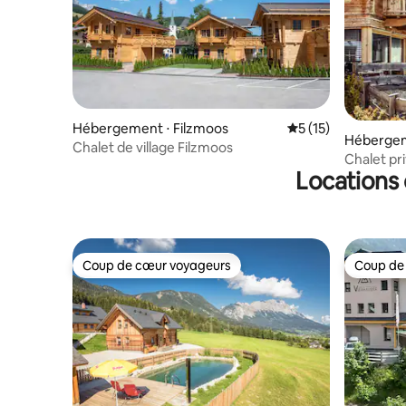
Hébergement ⋅ Filzmoos
Évaluation moyenne
5 (15)
Hébergeme
Chalet de village Filzmoos
Chalet pr
Locations 
Coup de cœur voyageurs
Coup de
Coup de cœur voyageurs
Coup de