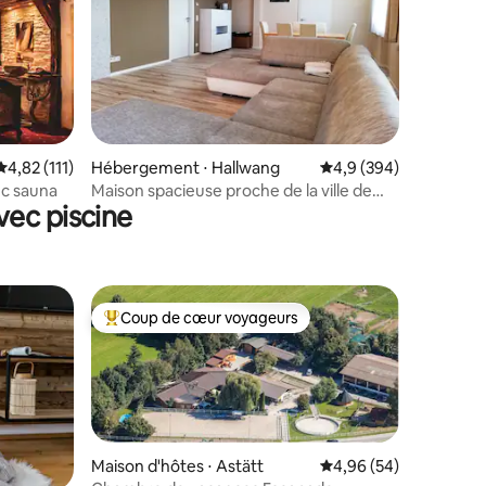
mmentaires : 5 sur 5
Évaluation moyenne sur la base de 111 commentaires : 4,82 sur 5
4,82 (111)
Hébergement ⋅ Hallwang
Évaluation moyenne su
4,9 (394)
c sauna
Maison spacieuse proche de la ville de
vec piscine
Salzbourg/région du lac
Coup de cœur voyageurs
lus appréciés
Coups de cœur voyageurs les plus appréciés
Maison d'hôtes ⋅ Astätt
Évaluation moyenne su
4,96 (54)