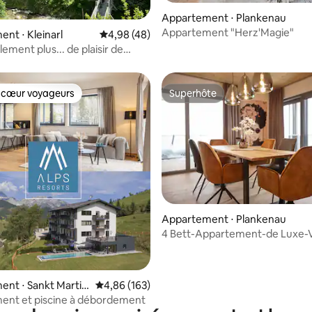
Appartement ⋅ Plankenau
Appartement "Herz'Magie"
 la base de 34 commentaires : 4,82 sur 5
nt ⋅ Kleinarl
Évaluation moyenne sur la base de 48 comme
4,98 (48)
ement plus... de plaisir de
 cœur voyageurs
Superhôte
 cœur voyageurs
Superhôte
Appartement ⋅ Plankenau
4 Bett-Appartement-de Luxe-
 la base de 42 commentaires : 4,98 sur 5
Montagne-Salle
nt ⋅ Sankt Martin
Évaluation moyenne sur la base de 163 commen
4,86 (163)
ngebirge
ent et piscine à débordement