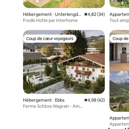
Hébergement ⋅ Unterlengdo
Évaluation moyenne sur
4,82 (34)
Apparteme
rf
Fredis Hütte par Interhome
Tout simpl
vacances
Coup de cœur voyageurs
Coup de
Coup de cœur voyageurs
Coup de
Hébergement ⋅ Ebbs
Évaluation moyenne sur
4,98 (42)
Ferme Schloss Wagrain - Am
Kaisergebirge
Apparteme
am Tenne
Appartem