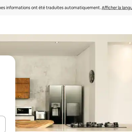
nes informations ont été traduites automatiquement. 
Afficher la lang
hes vers le haut et vers le bas pour les parcourir ou en appuyant et en fai