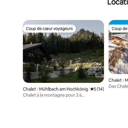
Locati
Coup de cœur voyageurs
Coup de
Coup de cœur voyageurs
Coup de
Chalet ⋅
Das Chale
Chalet ⋅ Mühlbach am Hochkönig
Évaluation moyenne
5 (14)
(10 p)
Chalet à la montagne pour 2 à
4 personnes, sauna et hot pot