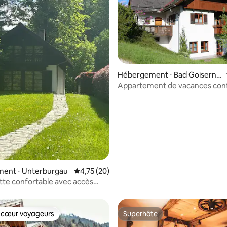
Hébergement ⋅ Bad Goisern a
m Hallstättersee
Appartement de vacances conf
dans le Salzkammergut, avec ja
 sur la base de 18 commentaires : 5 sur 5
ent ⋅ Unterburgau
Évaluation moyenne sur la base de 20 comme
4,75 (20)
te confortable avec accès
ac
 cœur voyageurs
Superhôte
 cœur voyageurs
Superhôte