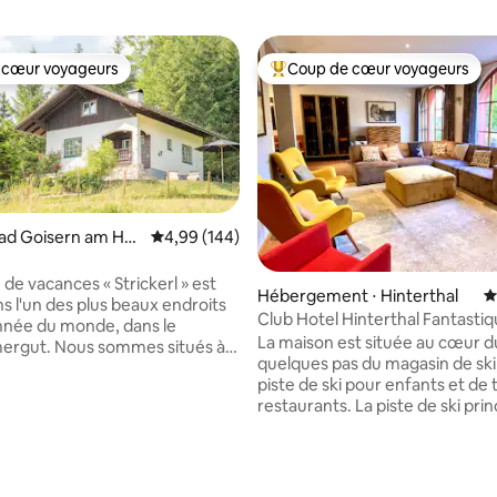
 cœur voyageurs
Coup de cœur voyageurs
 cœur voyageurs
Coups de cœur voyageurs les p
Bad Goisern am Hall
Évaluation moyenne sur la base de 144 commen
4,99 (144)
e
de vacances « Strickerl » est
Hébergement ⋅ Hinterthal
É
s l'un des plus beaux endroits
Club Hotel Hinterthal Fantasti
nnée du monde, dans le
de vacances
La maison est située au cœur du 
sommes situés à
quelques pas du magasin de ski,
ude d'env. 880 mètres, ce qui
piste de ski pour enfants et de 
nos clients de ressentir
restaurants. La piste de ski principale est
ment la sensation d'alpage.
à seulement cinq minutes à pied
 vous avez la possibilité de
porte d'entrée. Il y a un grand espace de
e la détente et de l'idylle
vie ouvert avec cuisine, salle à
2 chambres,
 la base de 111 commentaires : 4,87 sur 5
salon. La maison a été conçue en
/salle à manger ainsi que d'une