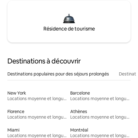
Résidence de tourisme
Destinations à découvrir
Destinations populaires pour des séjours prolongés
Destinati
New York
Barcelone
Locations moyenne et longue durée
Locations moyenne et longue durée
Florence
Athènes
Locations moyenne et longue durée
Locations moyenne et longue durée
Miami
Montréal
Locations moyenne et longue durée
Locations moyenne et longue durée