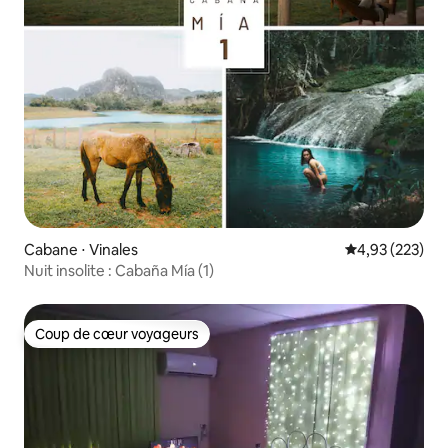
Cabane ⋅ Vinales
Évaluation moy
4,93 (223)
Nuit insolite : Cabaña Mía (1)
Coup de cœur voyageurs
Coup de cœur voyageurs