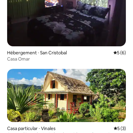
Hébergement ⋅ San Cristobal
Évaluatio
5 (6)
Casa Omar
Casa particular ⋅ Vinales
Évaluatio
5 (3)