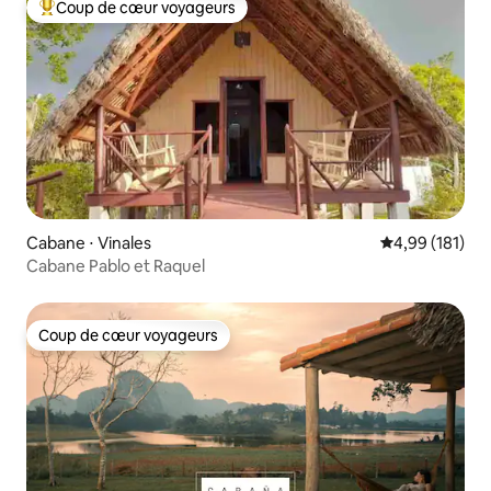
Coup de cœur voyageurs
Coups de cœur voyageurs les plus appréciés
Cabane ⋅ Vinales
Évaluation moy
4,99 (181)
Cabane Pablo et Raquel
Coup de cœur voyageurs
Coup de cœur voyageurs