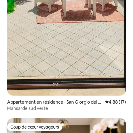
Appartement en résidence ⋅ San Giorgio del Sa
Évaluation mo
4,88 (17)
nnio
Mansarde sud verte
Coup de cœur voyageurs
Coup de cœur voyageurs