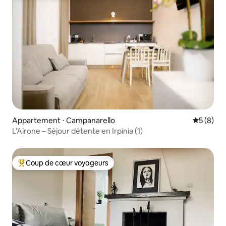
Appartement ⋅ Campanarello
Évaluatio
5 (8)
L’Airone – Séjour détente en Irpinia (1)
Coup de cœur voyageurs
Coups de cœur voyageurs les plus appréciés