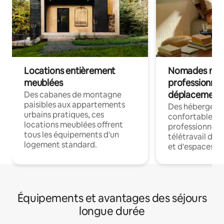
Locations entièrement
Nomades num
meublées
professionnel
déplacement
Des cabanes de montagne
paisibles aux appartements
Des hébergem
urbains pratiques, ces
confortables p
locations meublées offrent
professionnels
tous les équipements d'un
télétravail dis
logement standard.
et d'espaces de
Équipements et avantages des séjours
longue durée