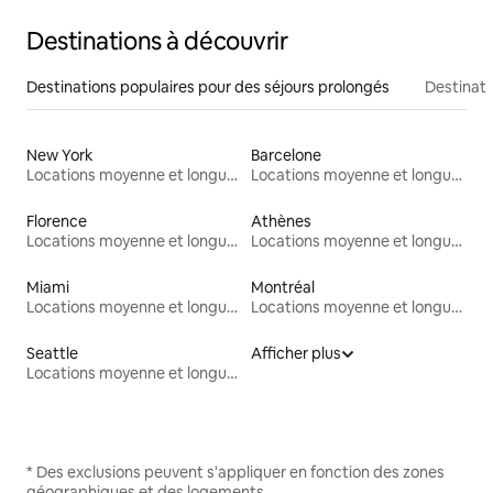
Destinations à découvrir
Destinations populaires pour des séjours prolongés
Destinati
New York
Barcelone
Locations moyenne et longue durée
Locations moyenne et longue durée
Florence
Athènes
Locations moyenne et longue durée
Locations moyenne et longue durée
Miami
Montréal
Locations moyenne et longue durée
Locations moyenne et longue durée
Seattle
Afficher plus
Locations moyenne et longue durée
* Des exclusions peuvent s'appliquer en fonction des zones
géographiques et des logements.