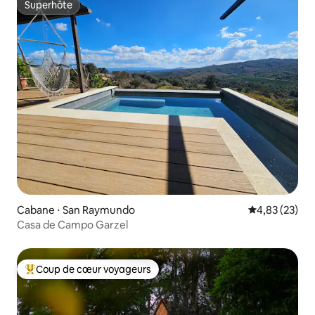
Superhôte
Superhôte
Cabane ⋅ San Raymundo
Évaluation mo
4,83 (23)
Casa de Campo Garzel
Coup de cœur voyageurs
Coups de cœur voyageurs les plus appréciés