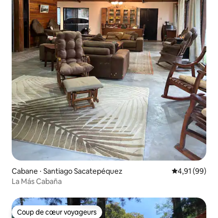
Cabane ⋅ Santiago Sacatepéquez
Évaluation mo
4,91 (99)
La Más Cabaña
Coup de cœur voyageurs
Coup de cœur voyageurs