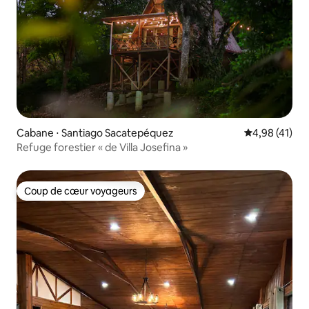
Cabane ⋅ Santiago Sacatepéquez
Évaluation mo
4,98 (41)
Refuge forestier « de Villa Josefina »
Coup de cœur voyageurs
Coup de cœur voyageurs