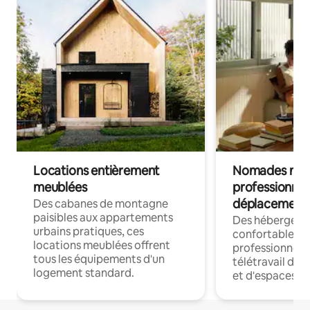
Locations entièrement
Nomades num
meublées
professionnel
déplacement
Des cabanes de montagne
paisibles aux appartements
Des hébergem
urbains pratiques, ces
confortables p
locations meublées offrent
professionnels
tous les équipements d'un
télétravail dis
logement standard.
et d'espaces de