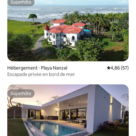
Superhôte
Superhôte
Hébergement ⋅ Playa Nanzal
Évaluation mo
4,86 (57)
Escapade privée en bord de mer
Superhôte
Superhôte