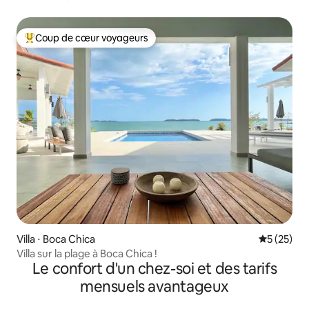
Coup de cœur voyageurs
Coups de cœur voyageurs les plus appréciés
Villa ⋅ Boca Chica
Évaluation
5 (25)
Villa sur la plage à Boca Chica !
Le confort d'un chez-soi et des tarifs
mensuels avantageux