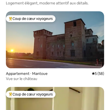
o
Logement élégant, moderne attentif aux détails.
Coup de cœur voyageurs
Coups de cœur voyageurs les plus appréciés
Appartement ⋅ Mantoue
Évaluation
5 (58)
Vue sur le château
Coup de cœur voyageurs
Coups de cœur voyageurs les plus appréciés