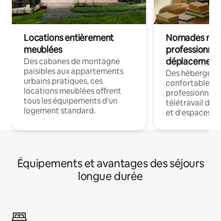
Locations entièrement
Nomades num
meublées
professionnel
déplacement
Des cabanes de montagne
paisibles aux appartements
Des hébergem
urbains pratiques, ces
confortables p
locations meublées offrent
professionnels
tous les équipements d'un
télétravail dis
logement standard.
et d'espaces de
Équipements et avantages des séjours
longue durée