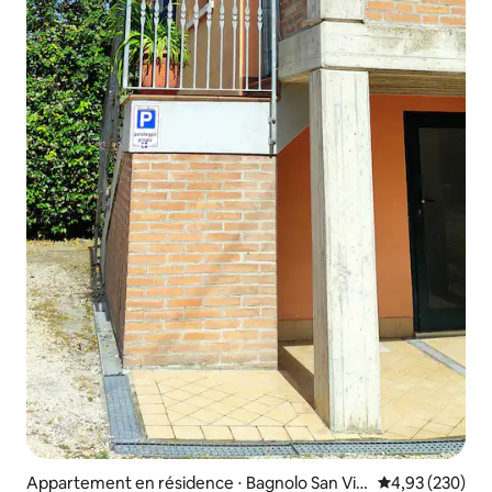
Appartement en résidence ⋅ Bagnolo San Vit
Évaluation moy
4,93 (230)