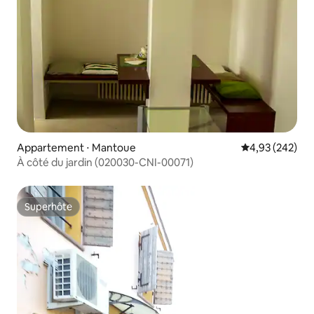
Appartement ⋅ Mantoue
Évaluation moy
4,93 (242)
À côté du jardin (020030-CNI-00071)
Superhôte
Superhôte