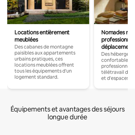
Locations entièrement
Nomades num
meublées
professionnel
déplacement
Des cabanes de montagne
paisibles aux appartements
Des hébergem
urbains pratiques, ces
confortables p
locations meublées offrent
professionnels
tous les équipements d'un
télétravail dis
logement standard.
et d'espaces de
Équipements et avantages des séjours
longue durée