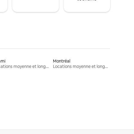
ami
Montréal
Locations moyenne et longue durée
Locations moyenne et longue durée