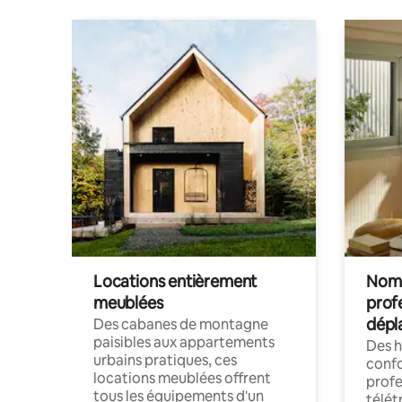
Locations entièrement
Noma
meublées
prof
dépl
Des cabanes de montagne
paisibles aux appartements
Des 
urbains pratiques, ces
confo
locations meublées offrent
profe
tous les équipements d'un
télét