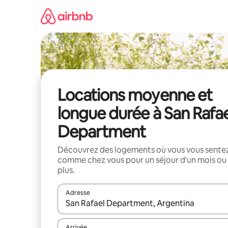
Aller
directement
au
contenu
Locations moyenne et
longue durée à San Rafae
Department
Découvrez des logements où vous vous sente
comme chez vous pour un séjour d'un mois ou
plus.
Adresse
Lorsque les résultats s'affichent, utilisez les flèc
Arrivée