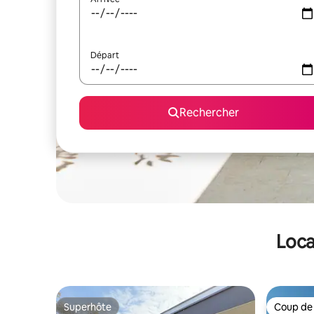
Départ
Rechercher
Loca
Superhôte
Coup de
Superhôte
Coup de