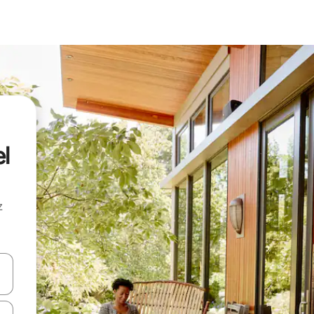
l
z
hes vers le haut et vers le bas pour les parcourir ou en appuyant et en fai