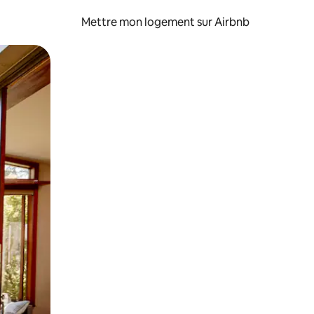
Mettre mon logement sur Airbnb
sant glisser.