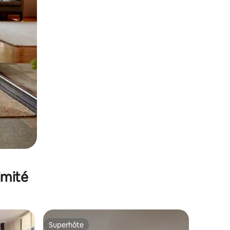
imité
Superhôte
lus appréciés
Superhôte