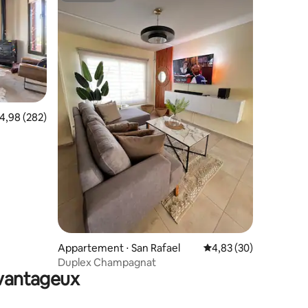
ntaires : 4,78 sur 5
valuation moyenne sur la base de 282 commentaires : 4,98 sur 5
4,98 (282)
Appartement ⋅ San Rafael
Évaluation moyenne su
4,83 (30)
Duplex Champagnat
avantageux