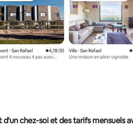
nt ⋅ San Rafael
Évaluation moyenne sur la base de 9 comme
4,78 (9)
Villa ⋅ San Rafael
É
ent 4 nouveau 4 pax avec
Une maison en plein vignoble
e sur la base de 4 commentaires : 5 sur 5
 cuisine
t d'un chez-soi et des tarifs mensuels 