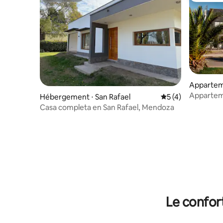
Apparteme
Appartem
Hébergement ⋅ San Rafael
Évaluation moyenn
5 (4)
garage et
Casa completa en San Rafael, Mendoza
Le confor