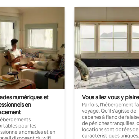
des numériques et
Vous allez vous y plaire
essionnels en
Parfois, l'hébergement fai
voyage. Qu'il s'agisse de
acement
cabanes à flanc de falais
hébergements
de péniches tranquilles, 
rtables pour les
locations sont dotées de
ssionnels nomades et en
caractéristiques uniques
ravail disposant du wifi