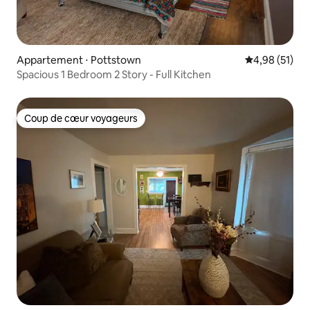
Appartement ⋅ Pottstown
Évaluation mo
4,98 (51)
Spacious 1 Bedroom 2 Story - Full Kitchen
Coup de cœur voyageurs
Coup de cœur voyageurs