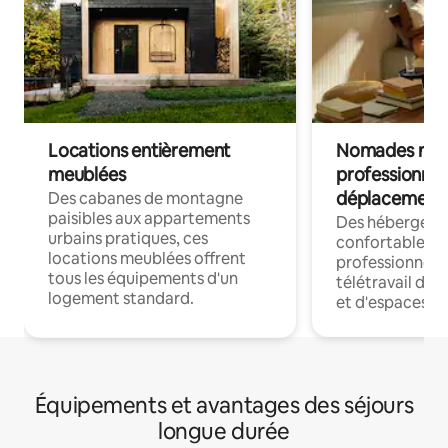
Locations entièrement
Nomades num
meublées
professionnel
déplacement
Des cabanes de montagne
paisibles aux appartements
Des hébergem
urbains pratiques, ces
confortables p
locations meublées offrent
professionnels
tous les équipements d'un
télétravail dis
logement standard.
et d'espaces de
Équipements et avantages des séjours
longue durée