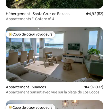
Hébergement ⋅ Santa Cruz de Bezana
Évaluation mo
4,92 (52)
Appartements El Cotero n° 4
Coup de cœur voyageurs
Coups de cœur voyageurs les plus appréciés
Appartement ⋅ Suances
Évaluation moy
4,97 (132)
Appartement Sunset avec vue sur la plage de Los Locos
Coup de cœur voyageurs