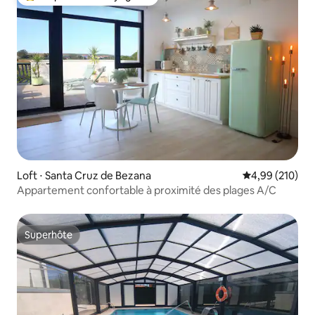
Coups de cœur voyageurs les plus appréciés
Loft ⋅ Santa Cruz de Bezana
Évaluation moy
4,99 (210)
Appartement confortable à proximité des plages A/C
Superhôte
Superhôte