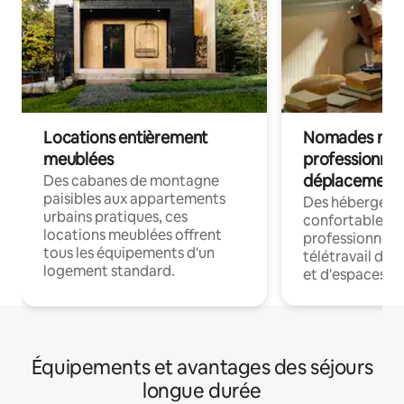
Locations entièrement
Nomades num
meublées
professionnel
déplacement
Des cabanes de montagne
paisibles aux appartements
Des hébergem
urbains pratiques, ces
confortables p
locations meublées offrent
professionnels
tous les équipements d'un
télétravail dis
logement standard.
et d'espaces de
Équipements et avantages des séjours
longue durée