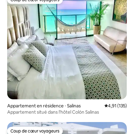
Coup de cœur voyageurs
Appartement en résidence ⋅ Salinas
Évaluation moy
4,91 (135)
Appartement situé dans l'hôtel Colón Salinas
Coup de cœur voyageurs
Coup de cœur voyageurs