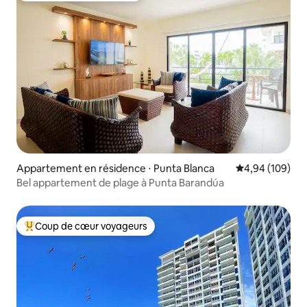
Appartement en résidence ⋅ Punta Blanca
Évaluation moy
4,94 (109)
Bel appartement de plage à Punta Barandúa
Coup de cœur voyageurs
Coups de cœur voyageurs les plus appréciés