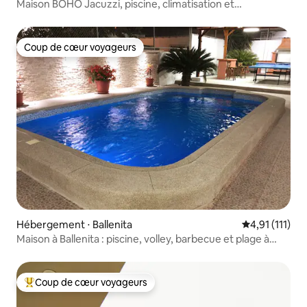
Maison BOHO Jacuzzi, piscine, climatisation et
gardiennage 24/7
Coup de cœur voyageurs
Coup de cœur voyageurs
Hébergement ⋅ Ballenita
Évaluation mo
4,91 (111)
Maison à Ballenita : piscine, volley, barbecue et plage à
proximité
Coup de cœur voyageurs
Coups de cœur voyageurs les plus appréciés