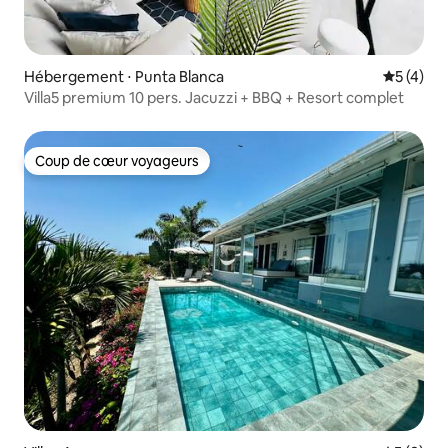
Hébergement ⋅ Punta Blanca
Évaluatio
5 (4)
Villa5 premium 10 pers. Jacuzzi + BBQ + Resort complet
Coup de cœur voyageurs
Coup de cœur voyageurs