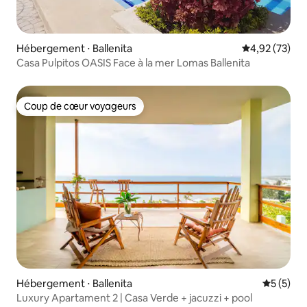
Hébergement ⋅ Ballenita
Évaluation mo
4,92 (73)
Casa Pulpitos OASIS Face à la mer Lomas Ballenita
Coup de cœur voyageurs
Coup de cœur voyageurs
Hébergement ⋅ Ballenita
Évaluatio
5 (5)
Luxury Apartament 2 | Casa Verde + jacuzzi + pool