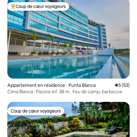
Coup de cœur voyageurs
Coups de cœur voyageurs les plus appréciés
Appartement en résidence ⋅ Punta Blanca
Évaluation
5 (53)
Cima Blanca · Piscine inf. 38 m · Feu de camp, barbecue
Coup de cœur voyageurs
Coup de cœur voyageurs