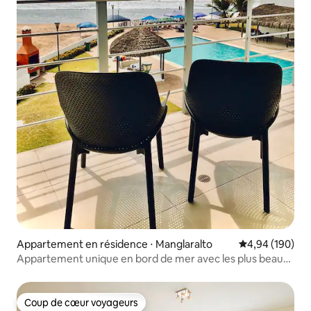
Appartement en résidence ⋅ Manglaralto
Évaluation moy
4,94 (190)
Appartement unique en bord de mer avec les plus beaux
couchers de soleil
Coup de cœur voyageurs
Coup de cœur voyageurs