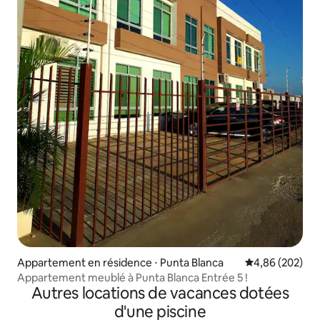
Appartement en résidence ⋅ Punta Blanca
Évaluation moy
4,86 (202)
Appartement meublé à Punta Blanca Entrée 5 !
Autres locations de vacances dotées
d'une piscine