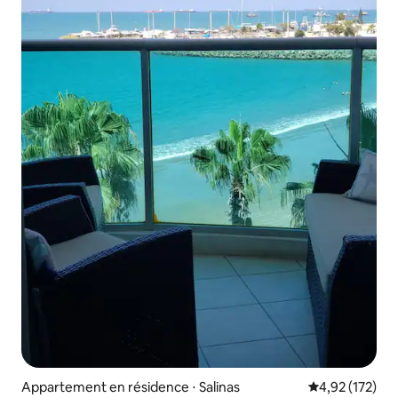
Appartement en résidence ⋅ Salinas
Évaluation moy
4,92 (172)