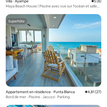
Villa ⋅ Ayampe
Évaluatio
5 (8)
Maya Beach House | Piscine avec vue sur l'océan et salle
de sport
Superhôte
Superhôte
Appartement en résidence ⋅ Punta Blanca
Évaluation mo
4,81 (27)
Bord de mer · Piscine · Jacuzzi · Parking