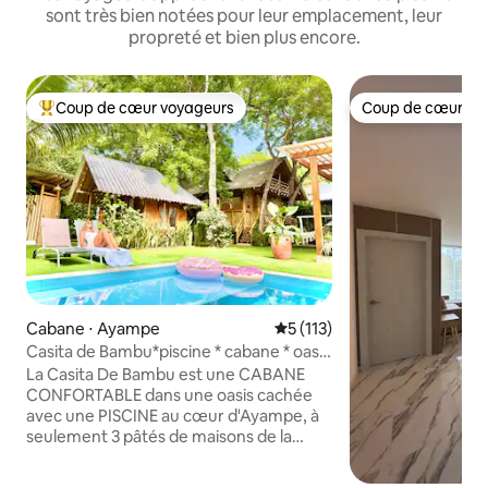
sont très bien notées pour leur emplacement, leur
propreté et bien plus encore.
Coup de cœur voyageurs
Coup de cœur vo
Coups de cœur voyageurs les plus appréciés
Coup de cœur vo
Cabane ⋅ Ayampe
Évaluation moyenne sur la ba
5 (113)
Casita de Bambu*piscine * cabane * oasis
de verdure * 2 min de plage
La Casita De Bambu est une CABANE
CONFORTABLE dans une oasis cachée
avec une PISCINE au cœur d'Ayampe, à
seulement 3 pâtés de maisons de la
meilleure PLAGE DE SURF et peut
accueillir jusqu'à 6 personnes ! -PRIVACY