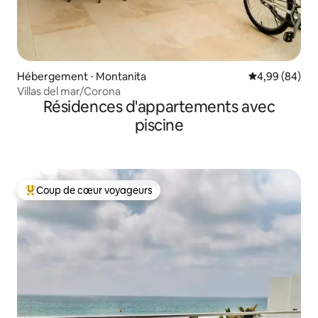
Hébergement ⋅ Montanita
Évaluation mo
4,99 (84)
Villas del mar/Corona
Résidences d'appartements avec
piscine
Coup de cœur voyageurs
Coups de cœur voyageurs les plus appréciés