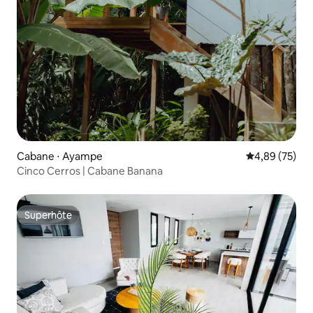
Cabane ⋅ Ayampe
Évaluation mo
4,89 (75)
Cinco Cerros | Cabane Banana
Superhôte
Superhôte