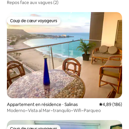
Repos face aux vagues (2)
Coup de cœur voyageurs
Coup de cœur voyageurs
Appartement en résidence ⋅ Salinas
Évaluation moy
4,89 (186)
Moderno~Vista al Mar~tranquilo~Wifi~Parqueo
Coup de cœur voyageurs