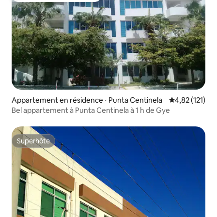
Appartement en résidence ⋅ Punta Centinela
Évaluation moy
4,82 (121)
Bel appartement à Punta Centinela à 1 h de Gye
Superhôte
Superhôte