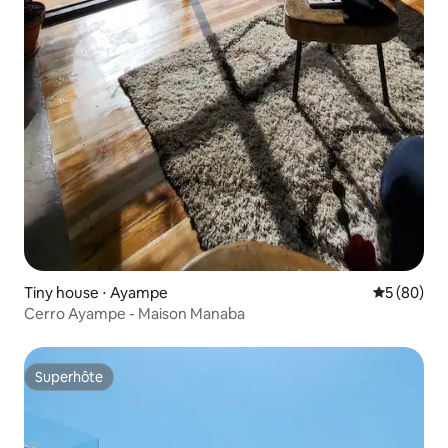
Tiny house ⋅ Ayampe
Évaluation
5 (80)
Cerro Ayampe - Maison Manaba
Superhôte
Superhôte