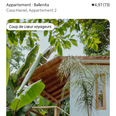
Appartement ⋅ Ballenita
Évaluation mo
4,97 (73)
Casa Haniel, Appartement 2
Coup de cœur voyageurs
Coup de cœur voyageurs