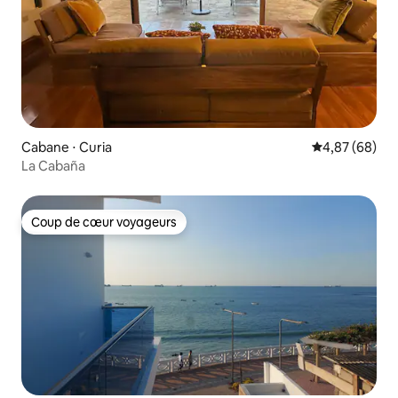
Cabane ⋅ Curia
Évaluation mo
4,87 (68)
La Cabaña
Coup de cœur voyageurs
Coup de cœur voyageurs