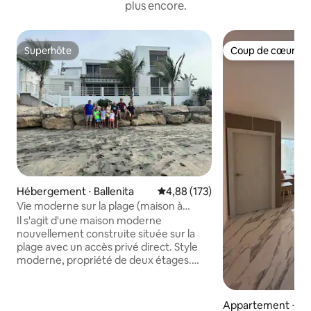
plus encore.
Superhôte
Coup de cœur vo
Superhôte
Coup de cœur vo
Hébergement ⋅ Ballenita
Évaluation moyenne sur la base 
4,88 (173)
Vie moderne sur la plage (maison à
vendre)
Il s'agit d'une maison moderne
nouvellement construite située sur la
plage avec un accès privé direct. Style
moderne, propriété de deux étages.
Séjour ouvert/espace social en bas et
2 grandes chambres, chacune avec salle
de bain privée à l'étage. Tous les
Appartement ⋅ Pu