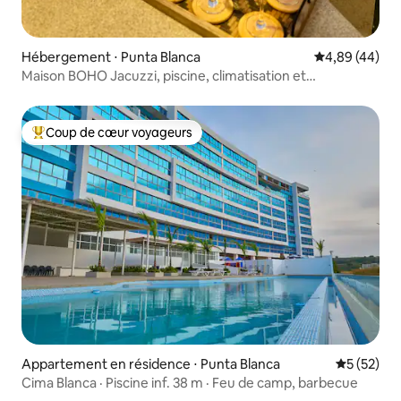
Hébergement ⋅ Punta Blanca
Évaluation mo
4,89 (44)
Maison BOHO Jacuzzi, piscine, climatisation et
gardiennage 24/7
Coup de cœur voyageurs
Coups de cœur voyageurs les plus appréciés
Appartement en résidence ⋅ Punta Blanca
Évaluation
5 (52)
Cima Blanca · Piscine inf. 38 m · Feu de camp, barbecue