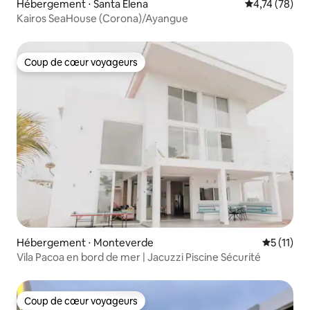
Hébergement ⋅ Santa Elena
Évaluation mo
4,74 (78)
Kairos SeaHouse (Corona)/Ayangue
Coup de cœur voyageurs
Coup de cœur voyageurs
Hébergement ⋅ Monteverde
Évaluatio
5 (11)
Vila Pacoa en bord de mer | Jacuzzi Piscine Sécurité
Coup de cœur voyageurs
Coup de cœur voyageurs