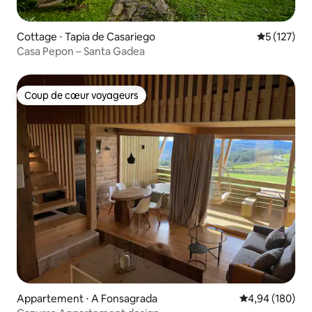
Cottage ⋅ Tapia de Casariego
Évaluation 
5 (127)
Casa Pepon – Santa Gadea
Coup de cœur voyageurs
Coup de cœur voyageurs
Appartement ⋅ A Fonsagrada
Évaluation moy
4,94 (180)