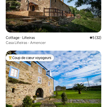
Cottage ⋅ Liñeiras
Évaluation
5 (32)
Casa Liñeiras - Amencer
Coup de cœur voyageurs
Coups de cœur voyageurs les plus appréciés