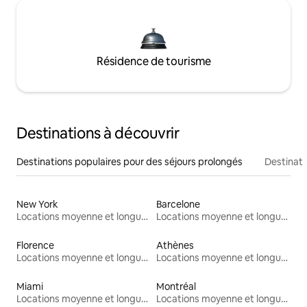
Résidence de tourisme
Destinations à découvrir
Destinations populaires pour des séjours prolongés
Destinati
New York
Barcelone
Locations moyenne et longue durée
Locations moyenne et longue durée
Florence
Athènes
Locations moyenne et longue durée
Locations moyenne et longue durée
Miami
Montréal
Locations moyenne et longue durée
Locations moyenne et longue durée