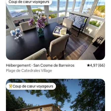
Coup de cœur voyageurs
Coup de cœur voyageurs
Hébergement ⋅ San Cosme de Barreiros
Évaluation mo
4,97 (66)
Plage de Catedrales Village
Coup de cœur voyageurs
Coups de cœur voyageurs les plus appréciés