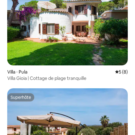
Villa ⋅ Pula
Évaluatio
5 (8)
Villa Gioia | Cottage de plage tranquille
Superhôte
Superhôte