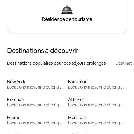
Résidence de tourisme
Destinations à découvrir
Destinations populaires pour des séjours prolongés
Destinati
New York
Barcelone
Locations moyenne et longue durée
Locations moyenne et longue durée
Florence
Athènes
Locations moyenne et longue durée
Locations moyenne et longue durée
Miami
Montréal
Locations moyenne et longue durée
Locations moyenne et longue durée