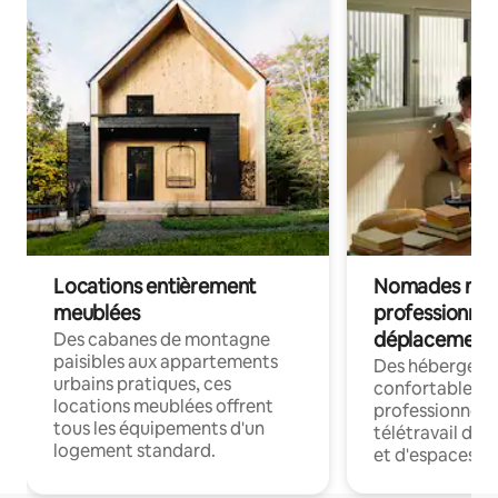
Locations entièrement
Nomades num
meublées
professionnel
déplacement
Des cabanes de montagne
paisibles aux appartements
Des hébergem
urbains pratiques, ces
confortables p
locations meublées offrent
professionnels
tous les équipements d'un
télétravail dis
logement standard.
et d'espaces de