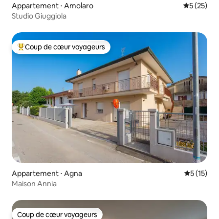
Appartement ⋅ Amolaro
Évaluation
5 (25)
Studio Giuggiola
Coup de cœur voyageurs
Coups de cœur voyageurs les plus appréciés
Appartement ⋅ Agna
Évaluation
5 (15)
Maison Annia
Coup de cœur voyageurs
Coup de cœur voyageurs