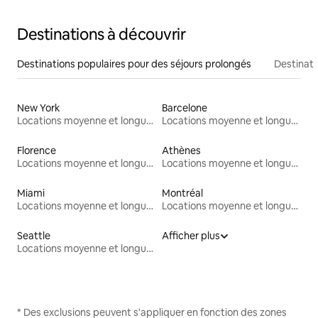
Destinations à découvrir
Destinations populaires pour des séjours prolongés
Destinati
New York
Barcelone
Locations moyenne et longue durée
Locations moyenne et longue durée
Florence
Athènes
Locations moyenne et longue durée
Locations moyenne et longue durée
Miami
Montréal
Locations moyenne et longue durée
Locations moyenne et longue durée
Seattle
Afficher plus
Locations moyenne et longue durée
* Des exclusions peuvent s'appliquer en fonction des zones