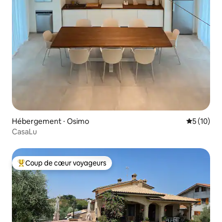
Hébergement ⋅ Osimo
Évaluation
5 (10)
CasaLu
Coup de cœur voyageurs
Coups de cœur voyageurs les plus appréciés