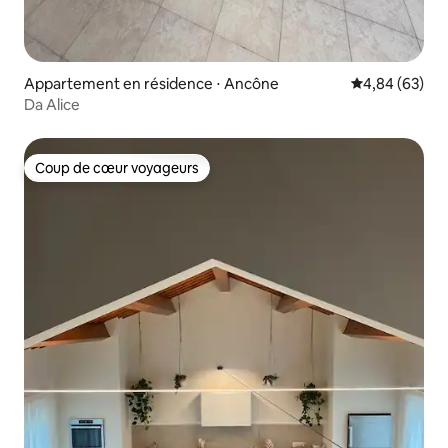
Appartement en résidence ⋅ Ancône
Évaluation mo
4,84 (63)
Da Alice
Coup de cœur voyageurs
Coup de cœur voyageurs