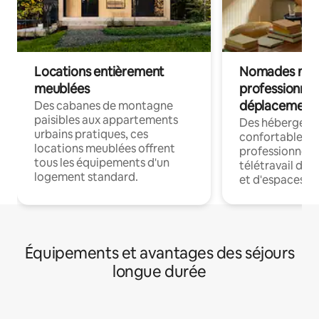
Locations entièrement
Nomades num
meublées
professionnel
déplacement
Des cabanes de montagne
paisibles aux appartements
Des hébergem
urbains pratiques, ces
confortables p
locations meublées offrent
professionnels
tous les équipements d'un
télétravail dis
logement standard.
et d'espaces de
Équipements et avantages des séjours
longue durée