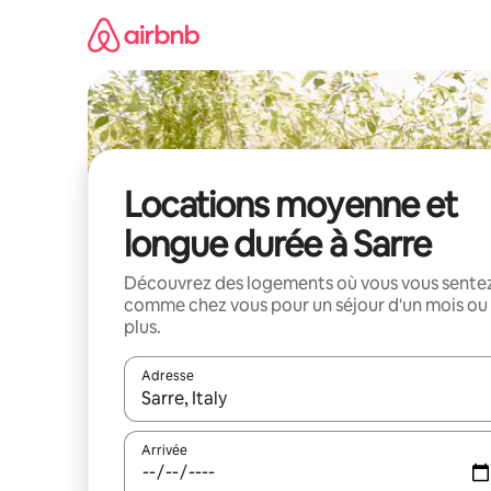
Aller
directement
au
contenu
Locations moyenne et
longue durée à Sarre
Découvrez des logements où vous vous sente
comme chez vous pour un séjour d'un mois ou
plus.
Adresse
Lorsque les résultats s'affichent, utilisez les flèc
Arrivée