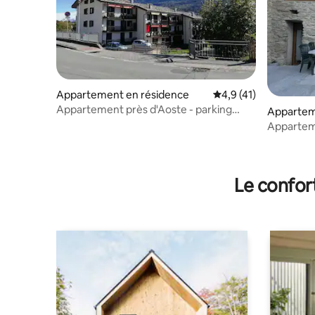
Appartement en résidence
Évaluation moyenne s
4,9 (41)
Appartement près d'Aoste - parking
Apparte
intérieur
Appartem
Scoiattolo
Le confor