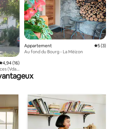
ntaires : 4,93 sur 5
Appartement
Évaluation moyenn
5 (3)
Au fond du Bourg - La Mèizon
Évaluation moyenne sur la base de 16 commentaires : 4,94 sur 5
4,94 (16)
(Vda-
avantageux