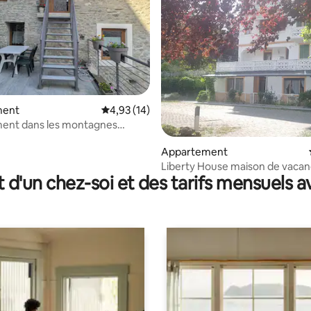
ur la base de 41 commentaires : 4,9 sur 5
ment
Évaluation moyenne sur la base de 14 comme
4,93 (14)
ent dans les montagnes
 P.2
Appartement
Liberty House maison de vacances 
t d'un chez-soi et des tarifs mensuels 
Sarre-0086)