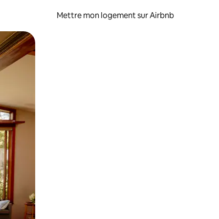
Mettre mon logement sur Airbnb
sant glisser.