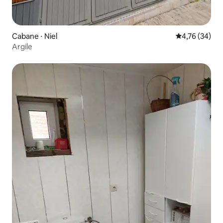
Cabane ⋅ Niel
Évaluation mo
4,76 (34)
Argile