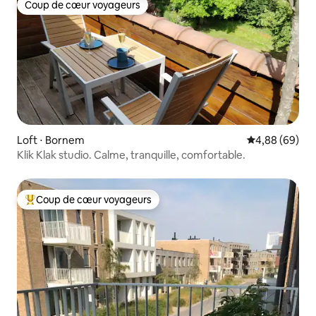
Coup de cœur voyageurs
Coup de cœur voyageurs
Loft ⋅ Bornem
Évaluation mo
4,88 (69)
Klik Klak studio. Calme, tranquille, comfortable.
Coup de cœur voyageurs
Coups de cœur voyageurs les plus appréciés