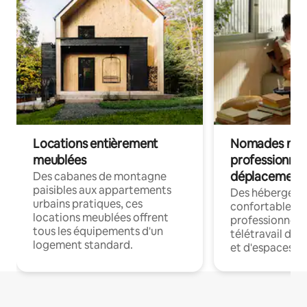
Locations entièrement
Nomades num
meublées
professionnel
déplacement
Des cabanes de montagne
paisibles aux appartements
Des hébergem
urbains pratiques, ces
confortables p
locations meublées offrent
professionnels
tous les équipements d'un
télétravail dis
logement standard.
et d'espaces de