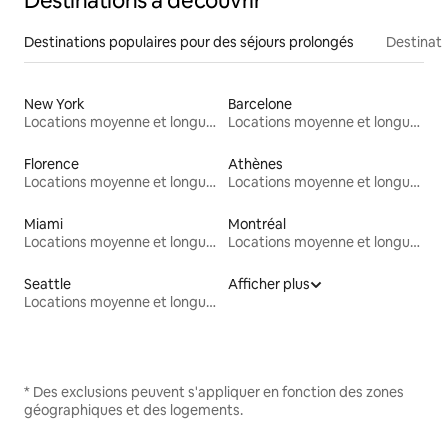
Destinations à découvrir
Destinations populaires pour des séjours prolongés
Destinati
New York
Barcelone
Locations moyenne et longue durée
Locations moyenne et longue durée
Florence
Athènes
Locations moyenne et longue durée
Locations moyenne et longue durée
Miami
Montréal
Locations moyenne et longue durée
Locations moyenne et longue durée
Seattle
Afficher plus
Locations moyenne et longue durée
* Des exclusions peuvent s'appliquer en fonction des zones
géographiques et des logements.