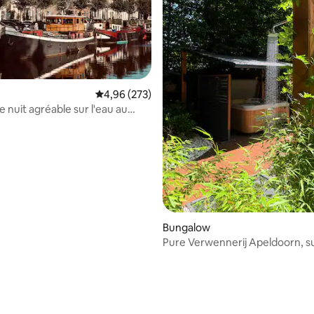
Évaluation moyenne sur la base de 273 commen
4,96 (273)
 nuit agréable sur l'eau au
Zwolle
Bungalow
Pure Verwennerij Apeldoorn, su
luxe avec jacuzzi