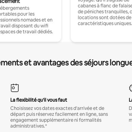
acement
cabanes à flanc de falais
hébergements
de péniches tranquilles, 
rtables pour les
locations sont dotées de
ssionnels nomades et en
caractéristiques uniques
ravail disposant du wifi
espaces de travail dédiés.
ments et avantages des séjours longu
La flexibilité qu'il vous faut
L
Choisissez vos dates exactes d'arrivée et de
D
départ puis réservez facilement en ligne, sans
v
engagement supplémentaire ni formalités
m
administratives.*