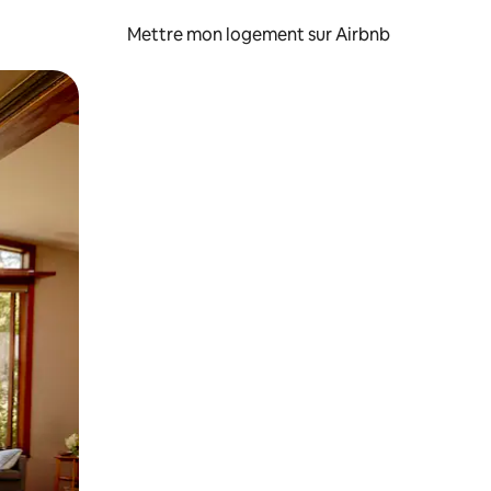
Mettre mon logement sur Airbnb
sant glisser.