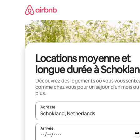
Aller
directement
au
contenu
Locations moyenne et
longue durée à Schokla
Découvrez des logements où vous vous sente
comme chez vous pour un séjour d'un mois ou
plus.
Adresse
Lorsque les résultats s'affichent, utilisez les flèc
Arrivée