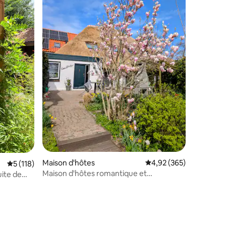
taires : 4,96 sur 5
Maison d'hôtes
Évaluation moyenne sur
4,92 (365)
Évaluation moyenne sur la base de 118 commentaires : 5 sur 5
5 (118)
Maison d'hôtes romantique et
ite de
confortable avec jacuzzi et piscine