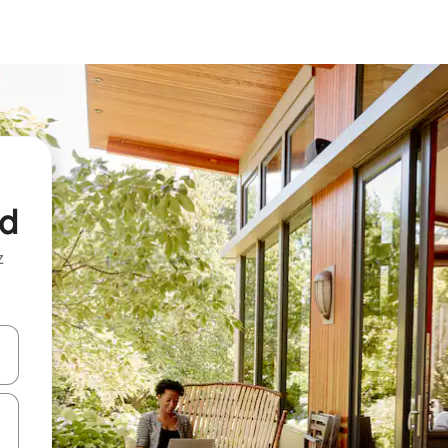
nd
z
hes vers le haut et vers le bas pour les parcourir ou en appuyant et en fai