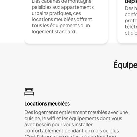
dépl
Des cabanes de montagne
paisibles aux appartements
Des 
urbains pratiques, ces
confo
locations meublées offrent
profe
tous les équipements d'un
télét
logement standard.
et d'
Équipe
Locations meublées
Des logements entièrement meublés avec une
cuisine, le wifi et les équipements dont vous
avez besoin pour vous installer
confortablement pendant un mois ou plus.
C'est l'alternative parfaite à une location