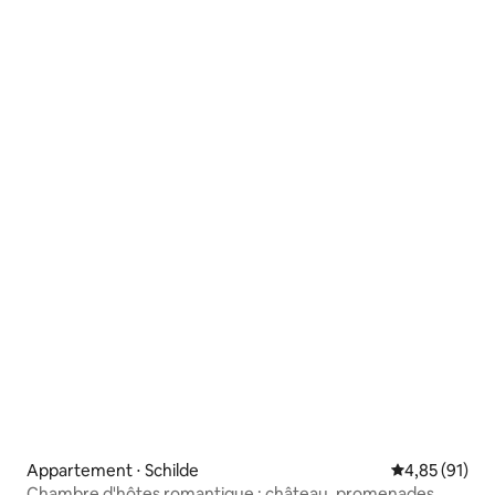
Appartement ⋅ Schilde
Évaluation mo
4,85 (91)
Chambre d'hôtes romantique : château, promenades,