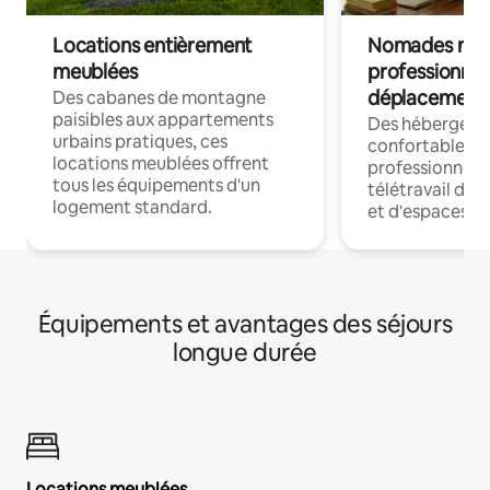
Locations entièrement
Nomades num
meublées
professionnel
déplacement
Des cabanes de montagne
paisibles aux appartements
Des hébergem
urbains pratiques, ces
confortables p
locations meublées offrent
professionnels
tous les équipements d'un
télétravail dis
logement standard.
et d'espaces de
Équipements et avantages des séjours
longue durée
Locations meublées