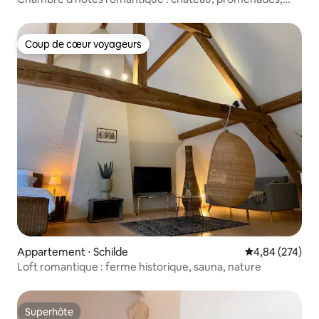
sauna, jardin
Coup de cœur voyageurs
Coup de cœur voyageurs
Appartement ⋅ Schilde
Évaluation moy
4,84 (274)
Loft romantique : ferme historique, sauna, nature
Superhôte
Superhôte