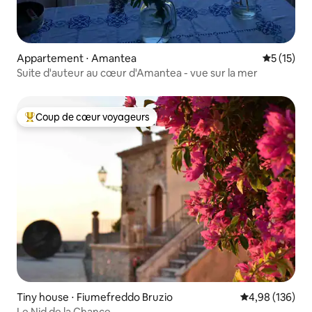
Appartement ⋅ Amantea
Évaluation
5 (15)
Suite d'auteur au cœur d'Amantea - vue sur la mer
Coup de cœur voyageurs
Coups de cœur voyageurs les plus appréciés
Tiny house ⋅ Fiumefreddo Bruzio
Évaluation moy
4,98 (136)
Le Nid de la Chance