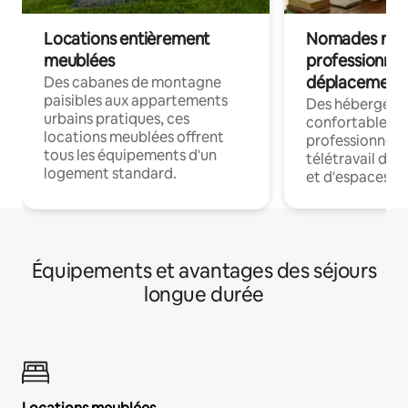
Locations entièrement
Nomades num
meublées
professionnel
déplacement
Des cabanes de montagne
paisibles aux appartements
Des hébergem
urbains pratiques, ces
confortables p
locations meublées offrent
professionnels
tous les équipements d'un
télétravail dis
logement standard.
et d'espaces de
Équipements et avantages des séjours
longue durée