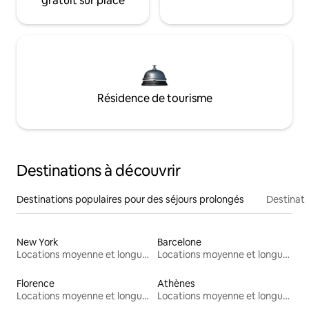
gratuit sur place
Résidence de tourisme
Destinations à découvrir
Destinations populaires pour des séjours prolongés
Destinati
New York
Barcelone
Locations moyenne et longue durée
Locations moyenne et longue durée
Florence
Athènes
Locations moyenne et longue durée
Locations moyenne et longue durée