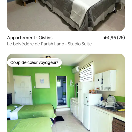
Appartement ⋅ Oistins
Évaluation mo
4,96 (26)
Le belvédère de Parish Land - Studio Suite
Coup de cœur voyageurs
Coup de cœur voyageurs