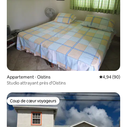
Appartement ⋅ Oistins
Évaluation mo
4,94 (90)
Studio attrayant près d'Oistins
Coup de cœur voyageurs
Coup de cœur voyageurs