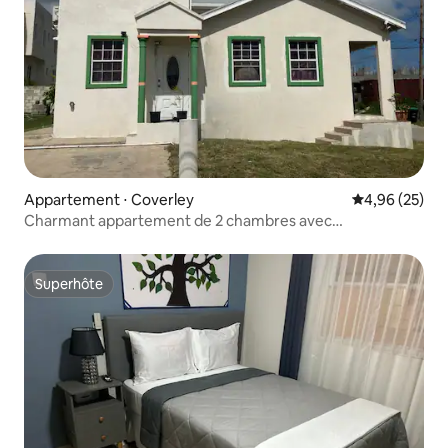
Appartement ⋅ Coverley
Évaluation mo
4,96 (25)
Charmant appartement de 2 chambres avec
stationnement gratuit
Superhôte
Superhôte