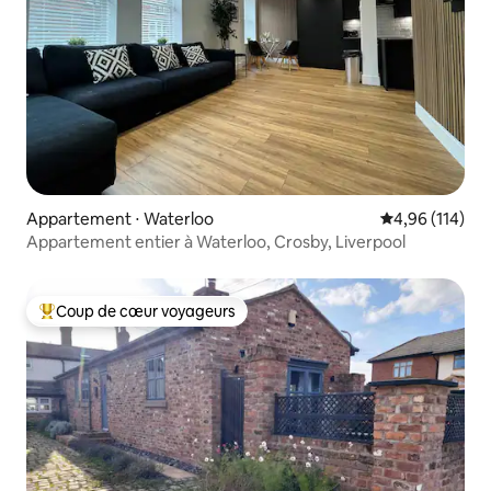
Appartement ⋅ Waterloo
Évaluation moy
4,96 (114)
Appartement entier à Waterloo, Crosby, Liverpool
Coup de cœur voyageurs
Coups de cœur voyageurs les plus appréciés