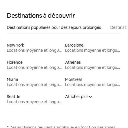
Destinations à découvrir
Destinations populaires pour des séjours prolongés
Destinati
New York
Barcelone
Locations moyenne et longue durée
Locations moyenne et longue durée
Florence
Athènes
Locations moyenne et longue durée
Locations moyenne et longue durée
Miami
Montréal
Locations moyenne et longue durée
Locations moyenne et longue durée
Seattle
Afficher plus
Locations moyenne et longue durée
* Des exclusions peuvent s'appliquer en fonction des zones