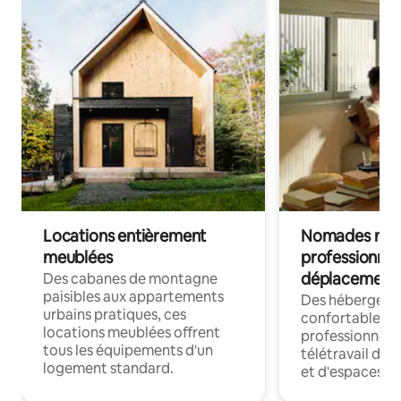
Locations entièrement
Nomades num
meublées
professionnel
déplacement
Des cabanes de montagne
paisibles aux appartements
Des hébergem
urbains pratiques, ces
confortables p
locations meublées offrent
professionnels
tous les équipements d'un
télétravail dis
logement standard.
et d'espaces de