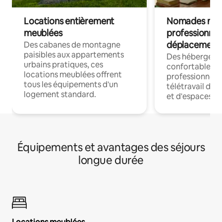
Locations entièrement
Nomades num
meublées
professionnel
déplacement
Des cabanes de montagne
paisibles aux appartements
Des hébergem
urbains pratiques, ces
confortables p
locations meublées offrent
professionnels
tous les équipements d'un
télétravail dis
logement standard.
et d'espaces de
Équipements et avantages des séjours
longue durée