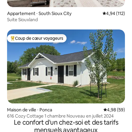
Appartement ⋅ South Sioux City
Évaluation moy
4,94 (112)
Suite Siouxland
Coup de cœur voyageurs
Coups de cœur voyageurs les plus appréciés
Maison de ville ⋅ Ponca
Évaluation mo
4,98 (59)
616 Cozy Cottage 1 chambre Nouveau en juillet 2024
Le confort d'un chez-soi et des tarifs
mensuels avantageux