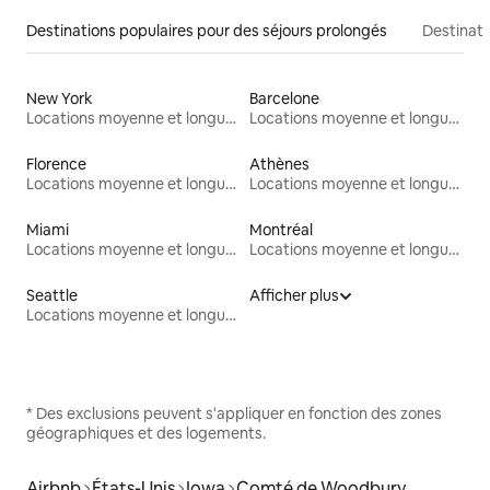
Destinations populaires pour des séjours prolongés
Destinati
New York
Barcelone
Locations moyenne et longue durée
Locations moyenne et longue durée
Florence
Athènes
Locations moyenne et longue durée
Locations moyenne et longue durée
Miami
Montréal
Locations moyenne et longue durée
Locations moyenne et longue durée
Seattle
Afficher plus
Locations moyenne et longue durée
* Des exclusions peuvent s'appliquer en fonction des zones
géographiques et des logements.
Airbnb
États-Unis
Iowa
Comté de Woodbury