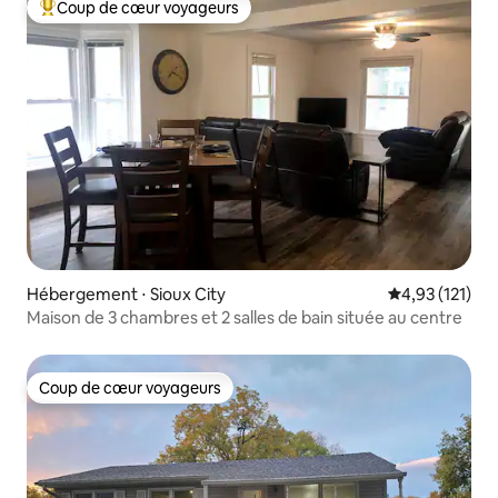
Coup de cœur voyageurs
Coups de cœur voyageurs les plus appréciés
Hébergement ⋅ Sioux City
Évaluation moy
4,93 (121)
Maison de 3 chambres et 2 salles de bain située au centre
Coup de cœur voyageurs
Coup de cœur voyageurs