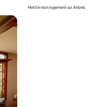
Mettre mon logement sur Airbnb
sant glisser.