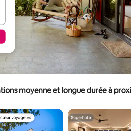
tions moyenne et longue durée à prox
 cœur voyageurs
Superhôte
 cœur voyageurs
Superhôte