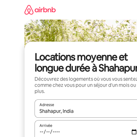
Aller
directement
au
contenu
Locations moyenne et
longue durée à Shahapu
Découvrez des logements où vous vous sente
comme chez vous pour un séjour d'un mois ou
plus.
Adresse
Lorsque les résultats s'affichent, utilisez les flèc
Arrivée