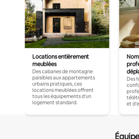
Locations entièrement
Noma
meublées
prof
dépl
Des cabanes de montagne
paisibles aux appartements
Des 
urbains pratiques, ces
confo
locations meublées offrent
profe
tous les équipements d'un
télét
logement standard.
et d'
Équipe