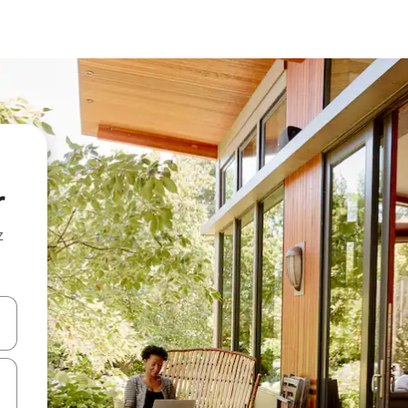
r
z
hes vers le haut et vers le bas pour les parcourir ou en appuyant et en fai