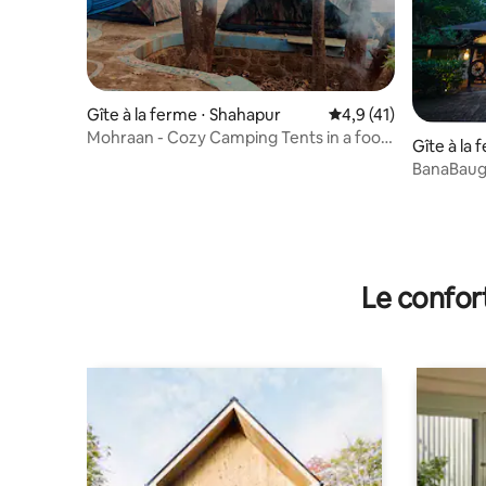
Gîte à la ferme ⋅ Shahapur
Évaluation moyenne s
4,9 (41)
Mohraan - Cozy Camping Tents in a food
Gîte à la
forest
BanaBaug Heritage P
et piscine
Le confor