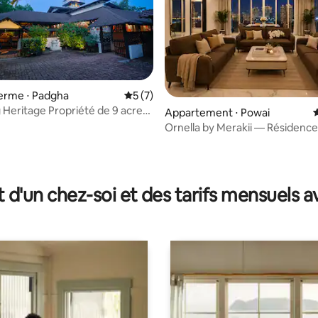
ur la base de 41 commentaires : 4,9 sur 5
 ferme ⋅ Padgha
Évaluation moyenne sur la base de 7 co
5 (7)
ropriété de 9 acres
Appartement ⋅ Powai
 privée
Ornella by Merakii — Résidence
pour cadres.
t d'un chez-soi et des tarifs mensuels 