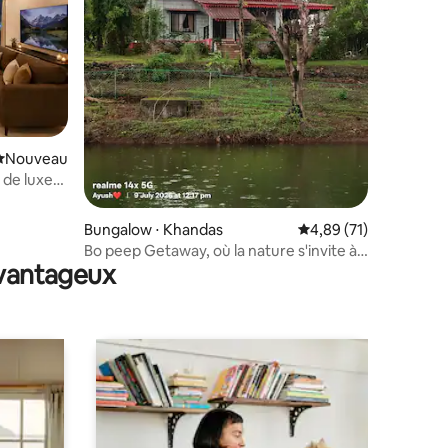
mmentaires : 5 sur 5
Nouvel hébergement
Nouveau
 de luxe
Bungalow ⋅ Khandas
Évaluation moyenne su
4,89 (71)
Bo peep Getaway, où la nature s'invite à
avantageux
la maison