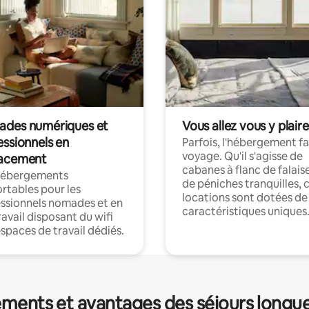
des numériques et
Vous allez vous y plaire
essionnels en
Parfois, l'hébergement fai
voyage. Qu'il s'agisse de
acement
cabanes à flanc de falais
hébergements
de péniches tranquilles, 
rtables pour les
locations sont dotées de
ssionnels nomades et en
caractéristiques uniques
ravail disposant du wifi
espaces de travail dédiés.
ments et avantages des séjours longu