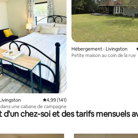
 la base de 117 commentaires : 4,96 sur 5
Hébergement ⋅ Livingston
Petite maison au coin de la rue
Livingston
Évaluation moyenne sur la base de 141 comme
4,99 (141)
 dans une cabane de campagne
t d'un chez-soi et des tarifs mensuels 