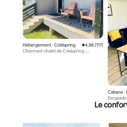
Hébergement ⋅ Coldspring
Évaluation moyenne sur
4,96 (117)
Charmant chalet de Coldspring :
escapade relaxante
Cabane ⋅ 
Escapade
Le confor