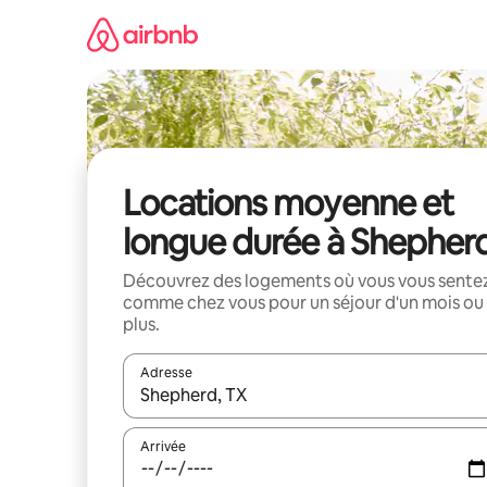
Aller
directement
au
contenu
Locations moyenne et
longue durée à Shepher
Découvrez des logements où vous vous sente
comme chez vous pour un séjour d'un mois ou
plus.
Adresse
Lorsque les résultats s'affichent, utilisez les flèc
Arrivée