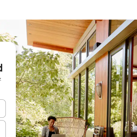
d
z
hes vers le haut et vers le bas pour les parcourir ou en appuyant et en fai