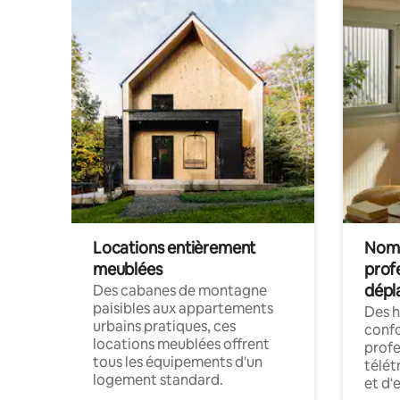
Locations entièrement
Noma
meublées
prof
dépl
Des cabanes de montagne
paisibles aux appartements
Des 
urbains pratiques, ces
confo
locations meublées offrent
profe
tous les équipements d'un
télét
logement standard.
et d'