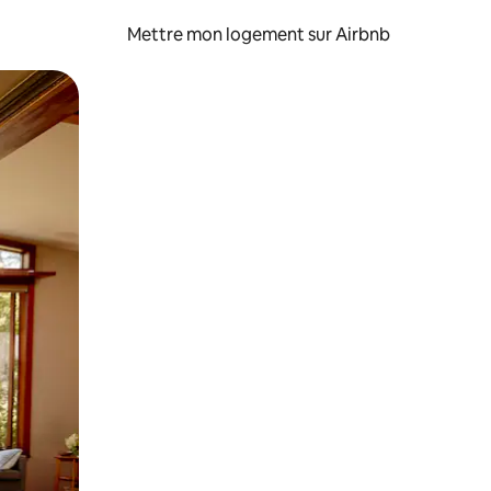
Mettre mon logement sur Airbnb
sant glisser.