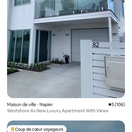
Maison de ville ⋅ Napier
Évaluation 
5 (106)
Westshore As New Luxury Apartment With Views
Coup de cœur voyageurs
Coups de cœur voyageurs les plus appréciés