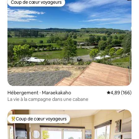
Coup de cœur voyageurs
Coup de cœur voyageurs
Hébergement ⋅ Maraekakaho
Évaluation moy
4,89 (166)
La vie à la campagne dans une cabane
Coup de cœur voyageurs
Coups de cœur voyageurs les plus appréciés