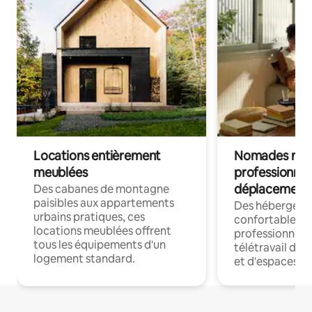
Locations entièrement
Nomades num
meublées
professionnel
déplacement
Des cabanes de montagne
paisibles aux appartements
Des hébergem
urbains pratiques, ces
confortables p
locations meublées offrent
professionnels
tous les équipements d'un
télétravail dis
logement standard.
et d'espaces de