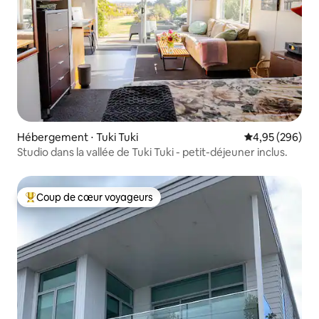
Hébergement ⋅ Tuki Tuki
Évaluation moy
4,95 (296)
Studio dans la vallée de Tuki Tuki - petit-déjeuner inclus.
Coup de cœur voyageurs
Coups de cœur voyageurs les plus appréciés