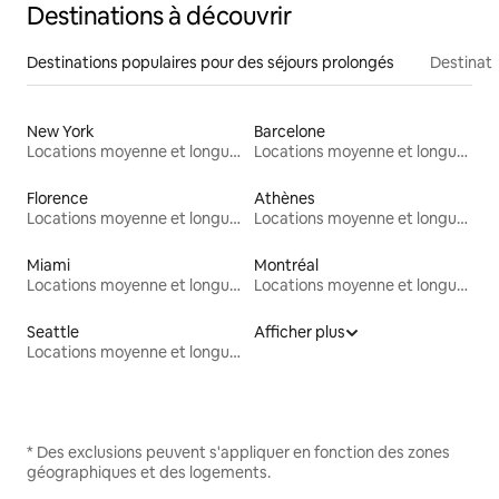
Destinations à découvrir
Destinations populaires pour des séjours prolongés
Destinati
New York
Barcelone
Locations moyenne et longue durée
Locations moyenne et longue durée
Florence
Athènes
Locations moyenne et longue durée
Locations moyenne et longue durée
Miami
Montréal
Locations moyenne et longue durée
Locations moyenne et longue durée
Seattle
Afficher plus
Locations moyenne et longue durée
* Des exclusions peuvent s'appliquer en fonction des zones
géographiques et des logements.