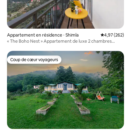
Appartement en résidence ⋅ Shimla
Évaluation moy
4,97 (262)
« The Boho Nest » Appartement de luxe 2 chambres
Shimla
Coup de cœur voyageurs
Coup de cœur voyageurs