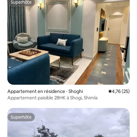
Superhôte
Superhôte
Appartement en résidence ⋅ Shoghi
Évaluation mo
4,76 (25)
Appartement paisible 2BHK à Shogi, Shimla
Superhôte
Superhôte