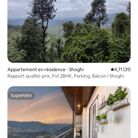
Appartement en résidence ⋅ Shoghi
Évaluation m
4,71 (31)
Rapport qualité-prix, Pvt 2BHK, Parking, Balcon ! Shoghi
Superhôte
Superhôte