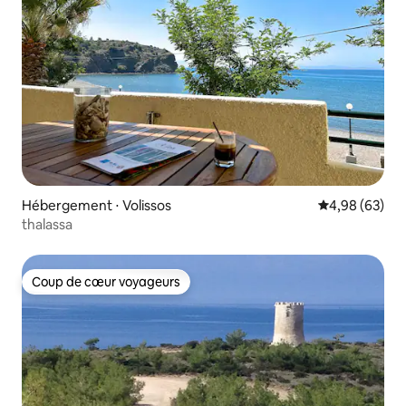
Hébergement ⋅ Volissos
Évaluation mo
4,98 (63)
thalassa
Coup de cœur voyageurs
Coup de cœur voyageurs