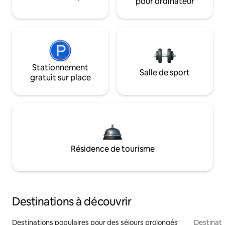
pour ordinateur
Stationnement
Salle de sport
gratuit sur place
Résidence de tourisme
Destinations à découvrir
Destinations populaires pour des séjours prolongés
Destinati