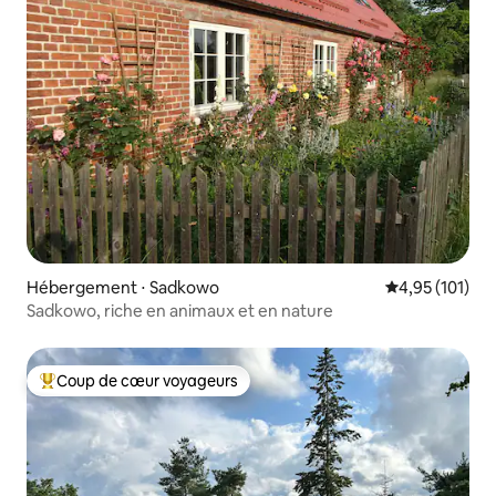
Hébergement ⋅ Sadkowo
Évaluation moy
4,95 (101)
Sadkowo, riche en animaux et en nature
Coup de cœur voyageurs
Coups de cœur voyageurs les plus appréciés