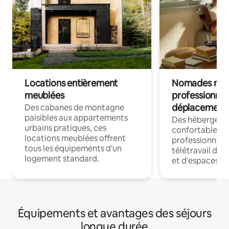
Locations entièrement
Nomades num
meublées
professionnel
déplacement
Des cabanes de montagne
paisibles aux appartements
Des hébergem
urbains pratiques, ces
confortables p
locations meublées offrent
professionnels
tous les équipements d'un
télétravail dis
logement standard.
et d'espaces de
Équipements et avantages des séjours
longue durée