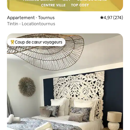
Appartement ⋅ Tournus
Évaluation moy
4,97 (274)
Tintin - Locationtournus
Coup de cœur voyageurs
Coups de cœur voyageurs les plus appréciés