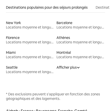
Destinations populaires pour des séjours prolongés
Destinati
New York
Barcelone
Locations moyenne et longue durée
Locations moyenne et longue durée
Florence
Athènes
Locations moyenne et longue durée
Locations moyenne et longue durée
Miami
Montréal
Locations moyenne et longue durée
Locations moyenne et longue durée
Seattle
Afficher plus
Locations moyenne et longue durée
* Des exclusions peuvent s'appliquer en fonction des zones
géographiques et des logements.