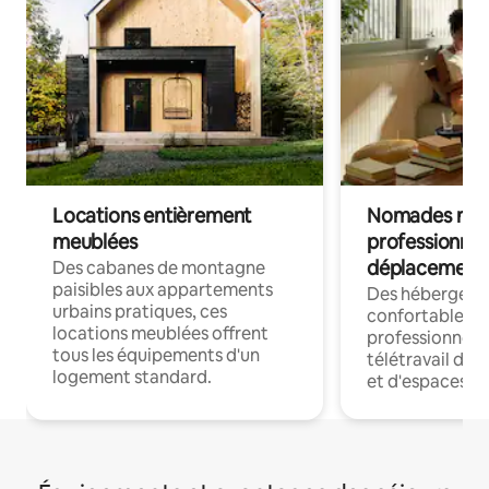
Locations entièrement
Nomades num
meublées
professionnel
déplacement
Des cabanes de montagne
paisibles aux appartements
Des hébergem
urbains pratiques, ces
confortables p
locations meublées offrent
professionnels
tous les équipements d'un
télétravail dis
logement standard.
et d'espaces de