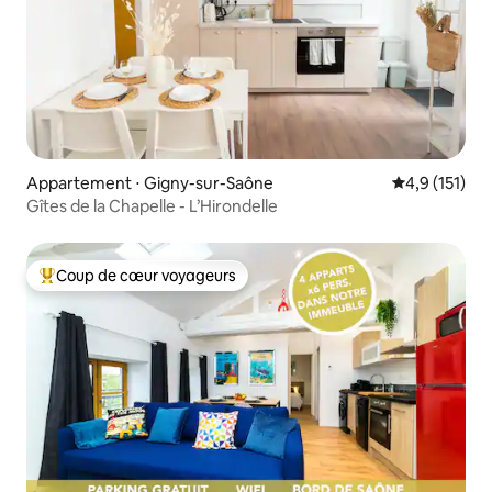
Appartement ⋅ Gigny-sur-Saône
Évaluation mo
4,9 (151)
Gîtes de la Chapelle - L’Hirondelle
Coup de cœur voyageurs
Coups de cœur voyageurs les plus appréciés