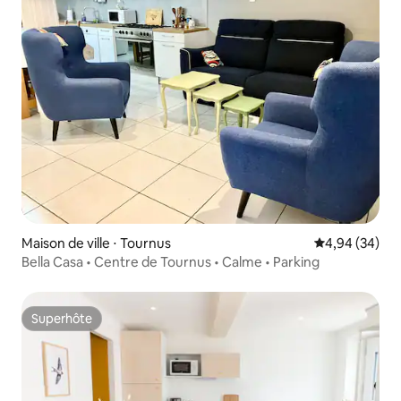
Maison de ville ⋅ Tournus
Évaluation mo
4,94 (34)
Bella Casa • Centre de Tournus • Calme • Parking
Superhôte
Superhôte