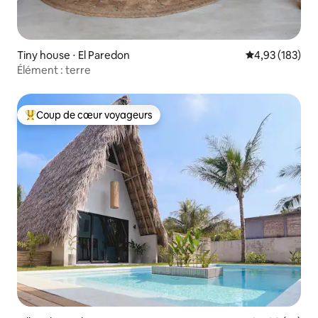
Tiny house ⋅ El Paredon
Évaluation moy
4,93 (183)
Élément : terre
Coup de cœur voyageurs
Coups de cœur voyageurs les plus appréciés