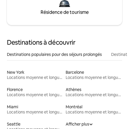
Résidence de tourisme
Destinations à découvrir
Destinations populaires pour des séjours prolongés
Destinati
New York
Barcelone
Locations moyenne et longue durée
Locations moyenne et longue durée
Florence
Athènes
Locations moyenne et longue durée
Locations moyenne et longue durée
Miami
Montréal
Locations moyenne et longue durée
Locations moyenne et longue durée
Seattle
Afficher plus