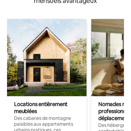
mensuels avantageux
Locations entièrement
Nomades num
meublées
professionnel
déplacement
Des cabanes de montagne
paisibles aux appartements
Des hébergem
urbains pratiques, ces